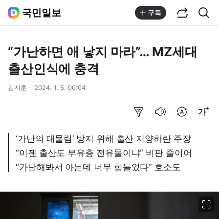
공유하기
통합검색
국민일보
구독
“가난하면 애 낳지 마라”… MZ세대
출산인식에 충격
김지훈
2024. 1. 5. 00:04
요약보기
음성으로 듣기
번역 설정
글씨크기 조절하기
‘가난의 대물림’ 방지 위해 출산 지양하란 주장
“이젠 출산도 부유층 전유물이냐” 비판 줄이어
“가난해봐서 아는데 너무 힘들었다” 호소도
이미지 크게 보기