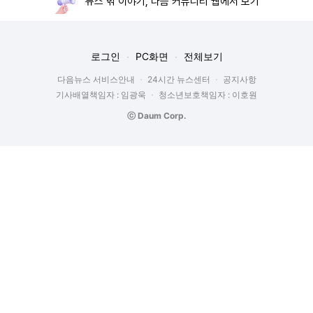
뉴스 밖 이야기, 다음 커뮤니티 웹에서 보기
로그인
PC화면
전체보기
다음뉴스 서비스안내
24시간 뉴스센터
공지사항
기사배열책임자 : 임광욱
청소년보호책임자 : 이호원
ⓒ Daum Corp.