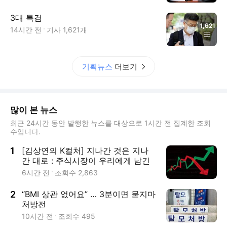
3대 특검
1,621
14시간 전
기사
1,621
개
기획뉴스
더보기
많이 본 뉴스
최근 24시간 동안 발행한 뉴스를 대상으로 1시간 전 집계한 조회
수입니다.
1
[김상연의 K컬처] 지나간 것은 지나
간 대로 : 주식시장이 우리에게 남긴
것
6시간 전
조회수
2,863
2
“BMI 상관 없어요” … 3분이면 묻지마
처방전
10시간 전
조회수
495