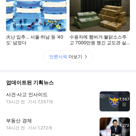
火난 입추… 서울·하남 등 ‘40
수용자에 햄버거·불닭소스주
도’ 넘었다
고 7000만원 챙긴 교도관 실
형
언론사픽
더보기
업데이트된 기획뉴스
사건·사고 인사이드
7,557
13시간 전
기사
7,557
개
부동산 경제
1,272
14시간 전
기사
1,272
개