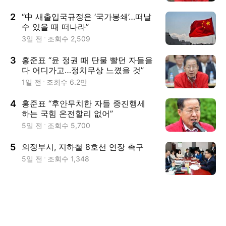
2
“中 새출입국규정은 ‘국가봉쇄’…떠날
수 있을 때 떠나라”
3일 전
조회수
2,509
3
홍준표 “윤 정권 때 단물 빨던 자들을
다 어디가고…정치무상 느꼈을 것”
1일 전
조회수
6.2만
4
홍준표 “후안무치한 자들 중진행세
하는 국힘 온전할리 없어”
5일 전
조회수
5,700
5
의정부시, 지하철 8호선 연장 촉구
5일 전
조회수
1,348