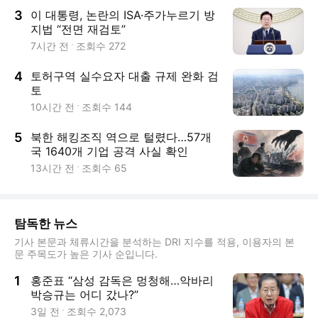
3
이 대통령, 논란의 ISA·주가누르기 방
지법 “전면 재검토”
7시간 전
조회수
272
4
토허구역 실수요자 대출 규제 완화 검
토
10시간 전
조회수
144
5
북한 해킹조직 역으로 털렸다…57개
국 1640개 기업 공격 사실 확인
13시간 전
조회수
65
탐독한 뉴스
기사 본문과 체류시간을 분석하는 DRI 지수를 적용, 이용자의 본
문 주목도가 높은 기사 순입니다.
1
홍준표 “삼성 감독은 멍청해…악바리
박승규는 어디 갔나?”
3일 전
조회수
2,073