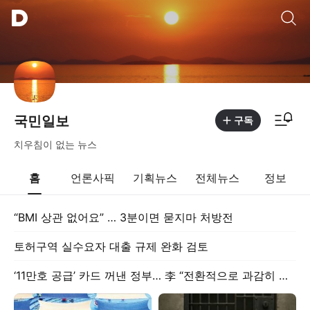
통합검색
알림피드 이동
국민일보
구독
치우침이 없는 뉴스
홈
언론사픽
기획뉴스
전체뉴스
정보
“BMI 상관 없어요” … 3분이면 묻지마 처방전
토허구역 실수요자 대출 규제 완화 검토
‘11만호 공급’ 카드 꺼낸 정부… 李 “전환적으로 과감히 실천”