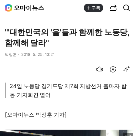
공유하기
통합검색
오마이뉴스
구독
"'대한민국의 '을'들과 함께한 노동당,
함께해 달라"
박정훈
2018. 5. 25. 13:21
음성으로 듣기
번역 설정
글씨크기 조절하기
24일 노동당 경기도당 제7회 지방선거 출마자 합
동 기자회견 열어
[오마이뉴스 박정훈 기자]
이미지 크게 보기