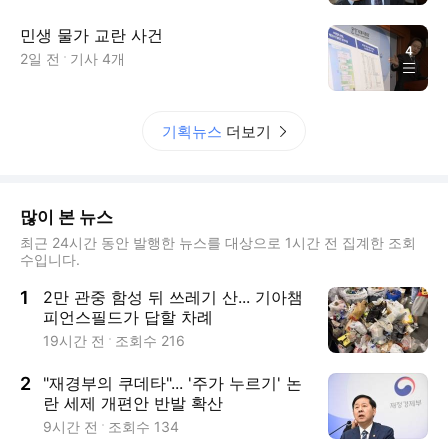
민생 물가 교란 사건
4
2일 전
기사
4
개
기획뉴스
더보기
많이 본 뉴스
최근 24시간 동안 발행한 뉴스를 대상으로 1시간 전 집계한 조회
수입니다.
1
2만 관중 함성 뒤 쓰레기 산... 기아챔
피언스필드가 답할 차례
19시간 전
조회수
216
2
"재경부의 쿠데타"... '주가 누르기' 논
란 세제 개편안 반발 확산
9시간 전
조회수
134