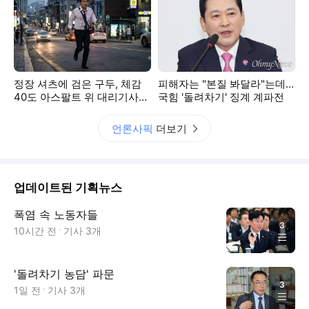
정장 셔츠에 검은 구두, 체감
피해자는 "본질 봐달라"는데...
40도 아스팔트 위 대리기사의
국힘 '돌려차기' 징계 계파전
여름
언론사픽
더보기
업데이트된 기획뉴스
폭염 속 노동자들
3
10시간 전
기사
3
개
'돌려차기 농담' 파문
3
1일 전
기사
3
개