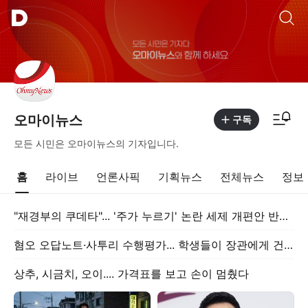
통합검색
알림피드 이동
오마이뉴스
구독
모든 시민은 오마이뉴스의 기자입니다.
홈
라이브
언론사픽
기획뉴스
전체뉴스
정보
"재경부의 쿠데타"... '주가 누르기' 논란 세제 개편안 반발 확산
혐오 오답노트·사투리 수행평가... 학생들이 장관에게 건넨 '혐오 예방법'
상추, 시금치, 오이.... 가격표를 보고 손이 멈췄다