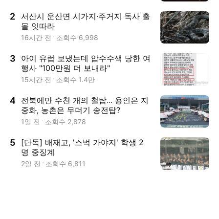
2
서산시 운산면 시가지·주거지 독사 출
몰 잇따라
16시간 전
조회수
6,998
3
아이 유럽 보냈는데 압수수색 당한 여
행사 "100만원 더 보내라"
15시간 전
조회수
1.4만
4
전북에만 수천 개의 철탑... 용인은 지
중화, 농촌은 무더기 송전탑?
1일 전
조회수
2,878
5
[단독] 배재고, '스벅 가야지' 학생 2
명 중징계
2일 전
조회수
6,811