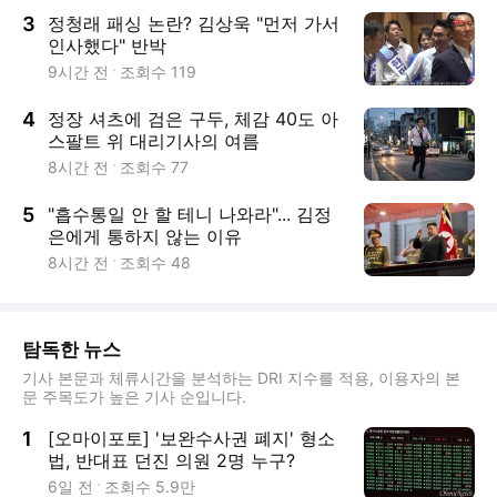
3
정청래 패싱 논란? 김상욱 "먼저 가서
인사했다" 반박
9시간 전
조회수
119
4
정장 셔츠에 검은 구두, 체감 40도 아
스팔트 위 대리기사의 여름
8시간 전
조회수
77
5
"흡수통일 안 할 테니 나와라"... 김정
은에게 통하지 않는 이유
8시간 전
조회수
48
탐독한 뉴스
기사 본문과 체류시간을 분석하는 DRI 지수를 적용, 이용자의 본
문 주목도가 높은 기사 순입니다.
1
[오마이포토] '보완수사권 폐지' 형소
법, 반대표 던진 의원 2명 누구?
6일 전
조회수
5.9만