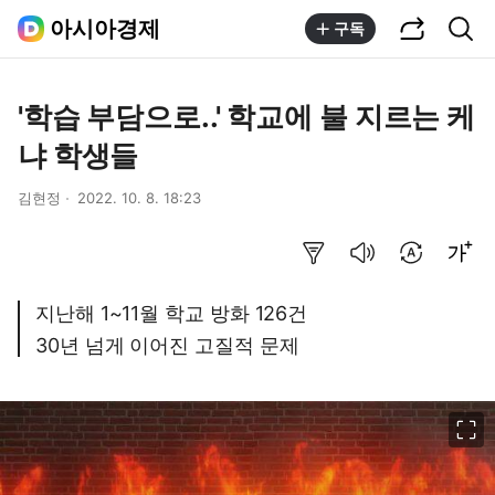
공유하기
통합검색
아시아경제
구독
'학습 부담으로..' 학교에 불 지르는 케
냐 학생들
김현정
2022. 10. 8. 18:23
요약보기
음성으로 듣기
번역 설정
글씨크기 조절하기
지난해 1~11월 학교 방화 126건
30년 넘게 이어진 고질적 문제
이미지 크게 보기