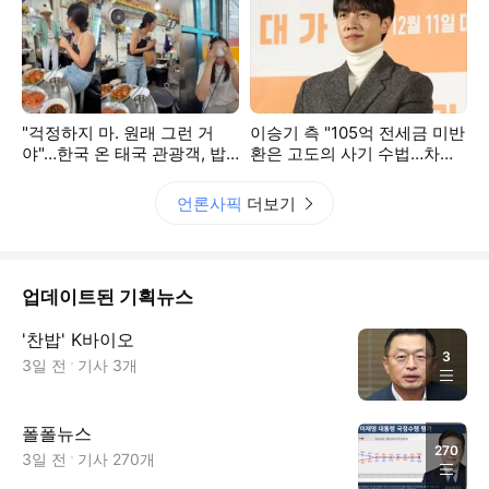
"걱정하지 마. 원래 그런 거
이승기 측 "105억 전세금 미반
야"…한국 온 태국 관광객, 밥
환은 고도의 사기 수법…차가
값 대신 낸 어르신에 '감동'
원 엄벌 원해"
언론사픽
더보기
업데이트된 기획뉴스
'찬밥' K바이오
3
3일 전
기사
3
개
폴폴뉴스
270
3일 전
기사
270
개