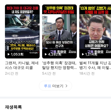
1,053
회
4,282
회
1,214
회
재생수
재생수
재생수
그랜저, 카니발, 제네
'성추행 의혹' 장경태,
벌써 11개월 지난 
시스 대규모 리콜
탈당 했지만 영향력
병기 수사, 왜 이렇
은 여전
질질 끄나
2시간 전
5시간 전
18시간 전
루프
더보기
재생목록