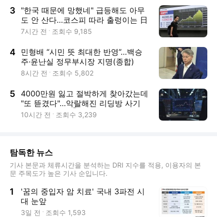
3
"한국 때문에 망했네" 급등해도 아무
도 안 산다…코스피 따라 출렁이는 日
증시
7시간 전
조회수
9,185
4
민형배 “시민 뜻 최대한 반영”…백승
주·윤난실 정무부시장 지명(종합)
8시간 전
조회수
5,802
5
4000만원 잃고 절박하게 찾아갔는데
"또 뜯겼다"…악랄해진 리딩방 사기
[장밋'빚'투자]②
10시간 전
조회수
3,239
탐독한 뉴스
기사 본문과 체류시간을 분석하는 DRI 지수를 적용, 이용자의 본
문 주목도가 높은 기사 순입니다.
1
'꿈의 중입자 암 치료' 국내 3파전 시
대 눈앞
3일 전
조회수
1,593