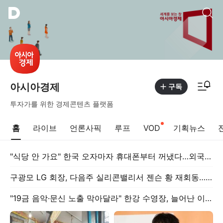
통합검색
알림피드 이동
아시아경제
구독
투자가를 위한 경제콘텐츠 플랫폼
홈
라이브
언론사픽
루프
VOD
기획뉴스
"식당 안 가요" 한국 오자마자 휴대폰부터 꺼냈다…외국인들 푹 빠진 'K-배달'
구광모 LG 회장, 다음주 실리콘밸리서 젠슨 황 재회동…로보틱스·AI 협력 구체화
"19금 음악·문신 노출 막아달라" 한강 수영장, 늘어난 이용객에 민원 몸살