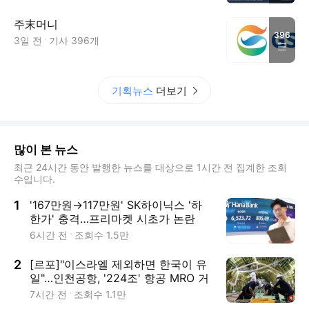
주末머니
396
3일 전
기사
396
개
기획뉴스
더보기
많이 본 뉴스
최근 24시간 동안 발행한 뉴스를 대상으로 1시간 전 집계한 조회
수입니다.
1
'167만원→117만원' SK하이닉스 '하
한가' 충격…프리마켓 시초가 논란
6시간 전
조회수
1.5만
2
[르포]"이스라엘 제외하면 한국이 유
일"…인천공항, '224조' 항공 MRO 거
점 도약
7시간 전
조회수
1.1만