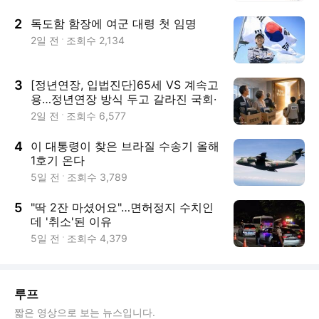
2
독도함 함장에 여군 대령 첫 임명
2일 전
조회수
2,134
3
[정년연장, 입법진단]65세 VS 계속고
용…정년연장 방식 두고 갈라진 국회·
노사
2일 전
조회수
6,577
4
이 대통령이 찾은 브라질 수송기 올해
1호기 온다
5일 전
조회수
3,789
5
"딱 2잔 마셨어요"…면허정지 수치인
데 '취소'된 이유
5일 전
조회수
4,379
루프
짧은 영상으로 보는 뉴스입니다.