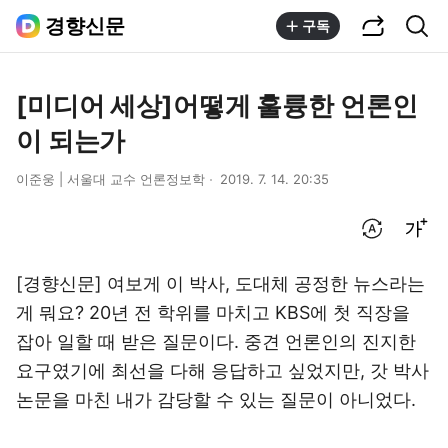
공유하기
통합검색
경향신문
구독
[미디어 세상]어떻게 훌륭한 언론인
이 되는가
이준웅 | 서울대 교수 언론정보학
2019. 7. 14. 20:35
번역 설정
글씨크기 조절하기
[경향신문] 여보게 이 박사, 도대체 공정한 뉴스라는
게 뭐요? 20년 전 학위를 마치고 KBS에 첫 직장을
잡아 일할 때 받은 질문이다. 중견 언론인의 진지한
요구였기에 최선을 다해 응답하고 싶었지만, 갓 박사
논문을 마친 내가 감당할 수 있는 질문이 아니었다.