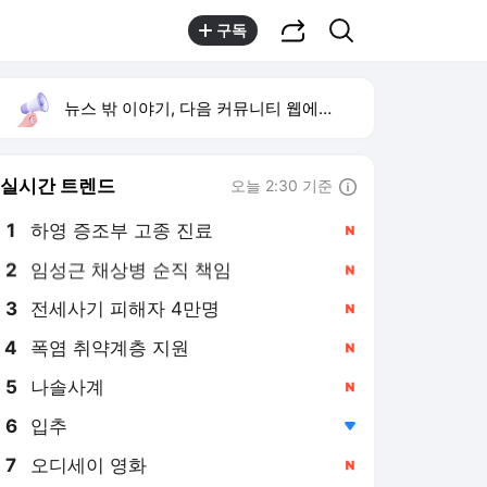
공유하기
검색
구독
뉴스 밖 이야기, 다음 커뮤니티 웹에서 보기
실시간 트렌드
오늘 2:30 기준
툴팁보기
1
하영 증조부 고종 진료
,신규
2
임성근 채상병 순직 책임
,신규
3
전세사기 피해자 4만명
,신규
4
폭염 취약계층 지원
,신규
5
나솔사계
,신규
6
입추
,하락
7
오디세이 영화
,신규