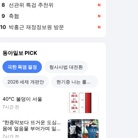
8
선관위 특검 추천위
,신규
9
축협
,신규
10
박홍근 재정정보원 방문
,신규
동아일보
PICK
극한 폭염 절정
형사사법 대전환
2026 세제 개편안
현기증 나는 롤러코스피
40℃ 불덩이 서울
7시간 전
“한증막보다 뜨거운 도심…
몸에 얼음물 부어가며 일
해”
7시간 전