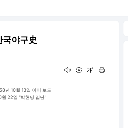
한국야구史
음성으로 듣기
번역 설정
글씨크기 조절하기
인쇄하기
8년 10월 13일 이미 보도
0월 22일 "박현명 입단"