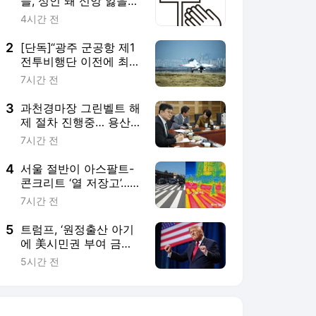
들, 성인 돼 신앙 잃을
가능성 더 높았다”…10
4시간 전
년 추적연구
2
[단독]“광주 군공항 제1
전투비행단 이전에 최소
3년 걸릴듯”
7시간 전
3
과천경마장 그린벨트 해
제 절차 진행중… 용산
등 서울은 진통
7시간 전
4
서울 절반이 아스팔트-
콘크리트 ‘열 저장고’…
난로처럼 공기 데워
7시간 전
5
트럼프, ‘원정출산 아기
에 美시민권 부여 금지’
행정명령 서명
5시간 전