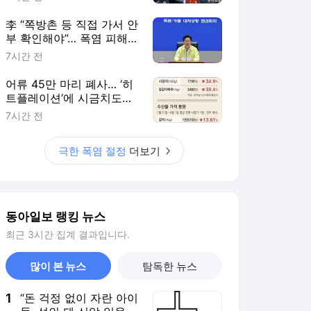
李 “쪽방촌 등 직접 가서 안
부 확인해야”… 폭염 피해
최소화에 행정력 총동원 주
7시간 전
문
어류 45만 마리 폐사… ‘히
트플레이션’에 시금치도
111% 폭등
7시간 전
극한 폭염 절정
더보기
동아일보 랭킹 뉴스
최근 3시간 집계 결과입니다.
많이 본 뉴스
탐독한 뉴스
1
“돈 걱정 없이 자란 아이