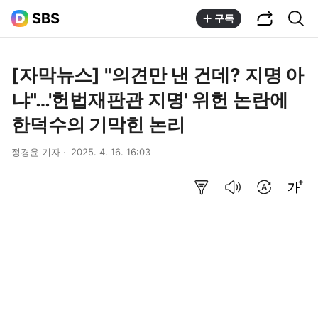
공유하기
통합검색
SBS
구독
[자막뉴스] "의견만 낸 건데? 지명 아
냐"…'헌법재판관 지명' 위헌 논란에
한덕수의 기막힌 논리
정경윤 기자
2025. 4. 16. 16:03
요약보기
음성으로 듣기
번역 설정
글씨크기 조절하기