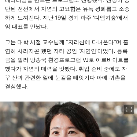
단된 전선에서 자연의 고요함은 유독 평화롭고 소중
하게 느껴진다. 지난 19일 경기 파주 ‘디엠지숲’에서
임 대표를 만났다.
그는 대학 시절 교수님께 “지리산에 다녀온다”며 홀
연히 사라지곤 했던 자타 공인 ‘자연인’이었다. 등록
금을 벌러 방송국 환경프로그램 VJ로 아르바이트를
했다가 자연의 매력을 맛봤다. 취업 준비 중에도 자
꾸 산과 관련한 일에 눈길을 빼앗기다 아예 귀촌을
결심했다.
이미지 크게 보기