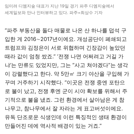
임미려 디엠지숲 대표가 지난 19일 경기 파주 디엠지숲에서
세계일보와 만나 인터뷰하고 있다. 파주=최상수 기자
“파주 부동산을 돌다 매물로 나온 산 하나를 덥석 구
입한 게 2016∼2017년이에요. 개성공단이 폐쇄되고
트럼프와 김정은이 서로 위협하며 긴장감이 높았던
때라 값이 엄청 쌌죠.” ‘전쟁 나면 어쩌려고 거길 가
냐’는 만류도 있었지만, 그는 “사고 쳐야겠다”는 생각
이 강렬했다고 한다. 약 5만㎡ 크기 야산을 구입해 가
꾸며 거주하기 시작했다. “이곳은 전쟁 중엔 포탄으
로 불이 났고, 전쟁 후엔 군이 시야 확보를 위해서 주
기적으로 불을 냈죠. 그런 환경에서 살아남은 게 참
나무고, 참나무에서 잘 자라는 게 표고버섯이에요.
유독 단조로운 식생인데 이런 특징적인 생태 환경이
만들어진 데에 역사적 배경이 있는 거죠.”