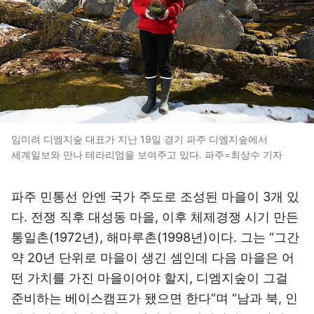
임미려 디엠지숲 대표가 지난 19일 경기 파주 디엠지숲에서
세계일보와 만나 테라리엄을 보여주고 있다. 파주=최상수 기자
파주 민통선 안엔 국가 주도로 조성된 마을이 3개 있
다. 전쟁 직후 대성동 마을, 이후 체제경쟁 시기 만든
통일촌(1972년), 해마루촌(1998년)이다. 그는 “그간
약 20년 단위로 마을이 생긴 셈인데 다음 마을은 어
떤 가치를 가진 마을이어야 할지, 디엠지숲이 그걸
준비하는 베이스캠프가 됐으면 한다”며 “남과 북, 인