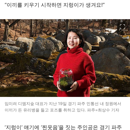
“이끼를 키우기 시작하면 지렁이가 생겨요!”
이미지 크게 보기
임미려 디엠지숲 대표가 지난 19일 경기 파주 민통선 내 정원에서
이끼가 든 유리병을 들고 포즈를 취하고 있다. 파주=최상수 기자
‘지렁이’ 얘기에 ‘찐웃음’을 짓는 주인공은 경기 파주