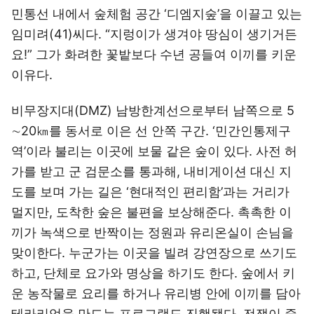
민통선 내에서 숲체험 공간 ‘디엠지숲’을 이끌고 있는
임미려(41)씨다. “지렁이가 생겨야 땅심이 생기거든
요!” 그가 화려한 꽃밭보다 수년 공들여 이끼를 키운
이유다.
비무장지대(DMZ) 남방한계선으로부터 남쪽으로 5
∼20㎞를 동서로 이은 선 안쪽 구간. ‘민간인통제구
역’이라 불리는 이곳에 보물 같은 숲이 있다. 사전 허
가를 받고 군 검문소를 통과해, 내비게이션 대신 지
도를 보며 가는 길은 ‘현대적인 편리함’과는 거리가
멀지만, 도착한 숲은 불편을 보상해준다. 촉촉한 이
끼가 녹색으로 반짝이는 정원과 유리온실이 손님을
맞이한다. 누군가는 이곳을 빌려 강연장으로 쓰기도
하고, 단체로 요가와 명상을 하기도 한다. 숲에서 키
운 농작물로 요리를 하거나 유리병 안에 이끼를 담아
테라리엄을 만드는 프로그램도 진행됐다. 전쟁이 중