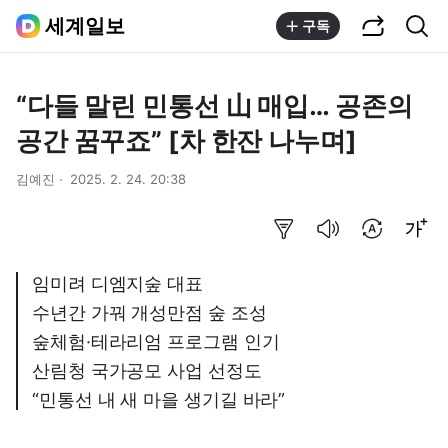
공유하기
통합검색
세계일보
구독
“다들 말린 민통선 山 매입… 공존의
공간 꿈꾸죠” [차 한잔 나누며]
김예진
2025. 2. 24. 20:38
요약보기
음성으로 듣기
번역 설정
글씨크기 조절하기
임미려 디엠지숲 대표
수년간 가꿔 개성만점 숲 조성
숲체험·테라리엄 프로그램 인기
산림청 국가공모 사업 선정도
“민통선 내 새 마을 생기길 바라”