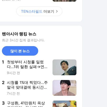
1
첫방부터 시청률 밀렸
다…1위 탈환 실패→연
쇄 테러 표적된 안보현
9시간 전
'6.1%' ('재벌X형사2')[종
합]
2
시청률 1%대 찍었다…주
말극 맞대결에 동시간대
꼴찌→정해인 등판에도
7시간 전
'1.7%' ('옥문아')[종합]
3
구성환, 41만원치 옥상
고기파티…김신영 “화력
이 성화봉송 같아” (‘나
9시간 전
혼산’)
4
'활동 중단' 조세호, 또
품었다…시즌6로 돌아
오는 '도라이버' 오늘(8
9시간 전
일) 첫 공개
5
'김성주 아들' 김민국, 악
뮤 이수현과 스위스 여
행 떠났다…"아빠가 흔
6시간 전
쾌히 허락해주셔" ('이수
현')