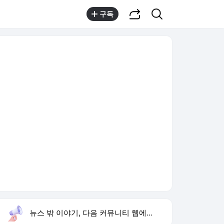
공유하기
검색
구독
뉴스 밖 이야기, 다음 커뮤니티 웹에서 보기
실시간 트렌드
오늘 7:49 기준
툴팁보기
1
이런 엿 같은 사랑
,상승
2
재벌 형사 시즌2
,상승
3
미군 수뇌부 출구전략
,상승
4
황희 버스 하우스
,하락
5
임영웅 데뷔 10주년
,신규