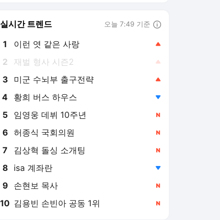
6
허종식 국회의원
,신규
7
김상혁 돌싱 소개팅
,신규
8
isa 계좌란
,하락
9
손현보 목사
,신규
10
김용빈 손빈아 공동 1위
,신규
텐아시아
PICK
TEN스타필드
370만 돌파지만 실상은 '반
토막'…황정민 사생활 리스
크까지 덮친 '호프' [TEN스
2026. 7. 30.
타필드]
'곡성' 이후 10년, 예매량
40만장 돌파 '호프'…나홍