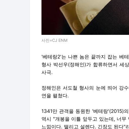
사진=CJ ENM
'베테랑2'는 나쁜 놈은 끝까지 잡는 
형사 박선우(정해인)가 합류하면서 세
사극.
정해인은 서도철 형사의 눈에 띄어 강수
연을 펼쳤다.
1341만 관객을 동원한 '베테랑'(2015
역시 "개봉을 이틀 앞두고 있는데, 너무
느낌이다. 떨리고 설렌다. 긴장도 된다"