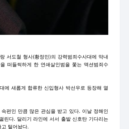
베테랑 서도철 형사(황정민)의 강력범죄수사대에 막내
상을 떠들썩하게 한 연쇄살인범을 쫓는 액션범죄수
대에 새롭게 합류한 신입형사 박선우로 등장해 열
)의 속편인 만큼 많은 관심을 받고 있다. 이날 정해인
 떨린다. 달리기 라인에 서서 출발 신호탄 기다리는
라고 털어놨다.