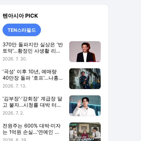
진 신작 향한 기대와 우려
2026. 7. 13.
[TEN스타필드]
'김부장'·'강회장' 계급장 달
고 붙자…시청률 대박 터진
직급 타이틀 [TEN스타필
2026. 7. 2.
드]
전원주는 600% 대박·미자
는 1억원 손실…'연예인 주
식 썰전' 위험한 판타지
2026. 6. 19.
[TEN스타필드]
TEN스타필드
더보기
텐아시아 랭킹 뉴스
최근 3시간 집계 결과입니다.
많이 본 뉴스