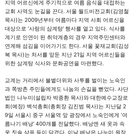
지역 어르신에게 주기적으로 여름 음식을 대접하는
교회 사역도 눈길을 끈다. 서울 월드비전교회(김영철
목사)는 2009년부터 여름마다 지역 사회 어르신을
대상으로 ‘사랑의 삼계탕’ 행사를 열고 있다. 식사를
계기로 인연이 된 취약계층의 경우 지역주민센터와
연계해 섬김을 이어가기도 한다. 서울 꽃재교회(김성
복 목사)는 처서를 앞둔 지난 21일 지역 어르신들을
위한 삼계탕 식사와 문화공연을 마련했다.
교계는 거리에서 불볕더위와 사투를 벌이는 노숙인
과 쪽방촌 주민들에게도 나눔의 손길을 뻗었다. 사단
법인 나누미(설립자 박종환 목사)와 대한예수교장로
회(예장) 백석총회(총회장 김진범 목사)는 지난달 2
9일 서울시 중구 서울역 앞 광장에서 노숙인에게 ‘여
름나기 배낭’ 400개를 전달했다. 배낭엔 새 옷과 속
옷 칫솔 샴푸 등이 담겼다. 이날 배낭은 나누미 원장