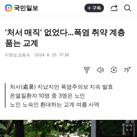
공유하기
통합검색
국민일보
구독
‘처서 매직’ 없었다…폭염 취약 계층
품는 교계
이현성,김동규
2024. 8. 25. 17:36
요약보기
음성으로 듣기
번역 설정
글씨크기 조절하기
처서(處暑) 지났지만 폭염주의보 지속 발효
온열질환자 10명 중 3명은 노인
노인 노숙인 환대하는 교계 여름 사역
이미지 크게 보기