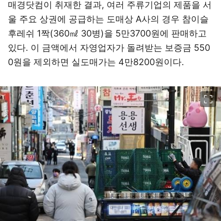
매경닷컴이 취재한 결과, 여러 주류기업의 제품을 서
울 주요 상권에 공급하는 도매상 A사의 경우 참이슬
후레쉬 1짝(360㎖ 30병)을 5만3700원에 판매하고
있다. 이 금액에서 자영업자가 돌려받는 보증금 550
0원을 제외하면 실도매가는 4만8200원이다.
이미지 크게 보기