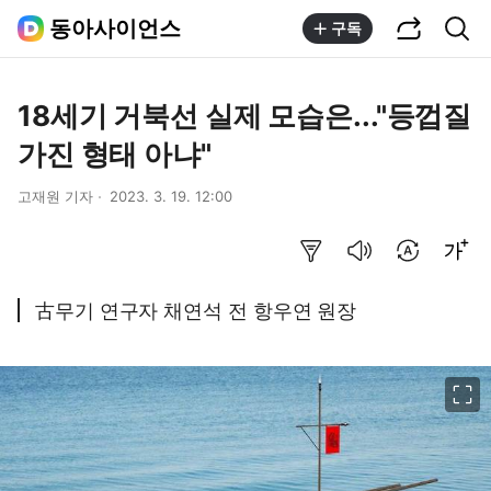
공유하기
통합검색
동아사이언스
구독
18세기 거북선 실제 모습은..."등껍질
가진 형태 아냐"
고재원 기자
2023. 3. 19. 12:00
요약보기
음성으로 듣기
번역 설정
글씨크기 조절하기
古무기 연구자 채연석 전 항우연 원장
이미지 크게 보기