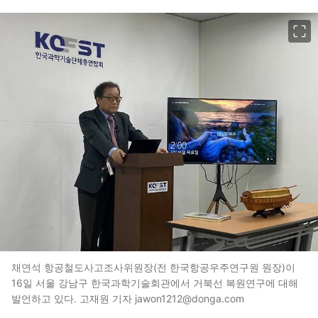
이미지 크게 보기
채연석 항공철도사고조사위원장(전 한국항공우주연구원 원장)이
16일 서울 강남구 한국과학기술회관에서 거북선 복원연구에 대해
발언하고 있다. 고재원 기자 jawon1212@donga.com