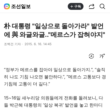
공유하기
통합검색
조선일보
구독
朴 대통령 "일상으로 돌아가라" 발언
에 與 와글와글.."메르스가 잡혀야지"
조백건 기자
2015. 6. 16. 14:45
번역 설정
글씨크기 조절하기
“정부가 메르스를 잡아야 일상으로 돌아가지.”, “솔직
히 나도 기침 나오면 불안하다.”, “메르스 고통보다 경
기침체 고통이 더 길다.”
15~16일 새누리당 의원들에게 전화를 돌려보니, 다
들 박근혜 대통령의 ‘일상 복귀’ 발언을 놓고 한마디