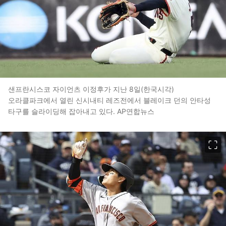
샌프란시스코 자이언츠 이정후가 지난 8일(한국시각)
오라클파크에서 열린 신시내티 레즈전에서 블레이크 던의 안타성
타구를 슬라이딩해 잡아내고 있다. AP연합뉴스
이미지 크게 보기