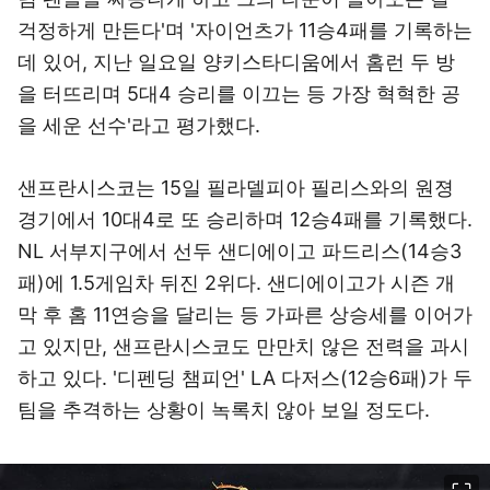
걱정하게 만든다'며 '자이언츠가 11승4패를 기록하는
데 있어, 지난 일요일 양키스타디움에서 홈런 두 방
을 터뜨리며 5대4 승리를 이끄는 등 가장 혁혁한 공
을 세운 선수'라고 평가했다.
샌프란시스코는 15일 필라델피아 필리스와의 원졍
경기에서 10대4로 또 승리하며 12승4패를 기록했다.
NL 서부지구에서 선두 샌디에이고 파드리스(14승3
패)에 1.5게임차 뒤진 2위다. 샌디에이고가 시즌 개
막 후 홈 11연승을 달리는 등 가파른 상승세를 이어가
고 있지만, 샌프란시스코도 만만치 않은 전력을 과시
하고 있다. '디펜딩 챔피언' LA 다저스(12승6패)가 두
팀을 추격하는 상황이 녹록치 않아 보일 정도다.
이미지 크게 보기