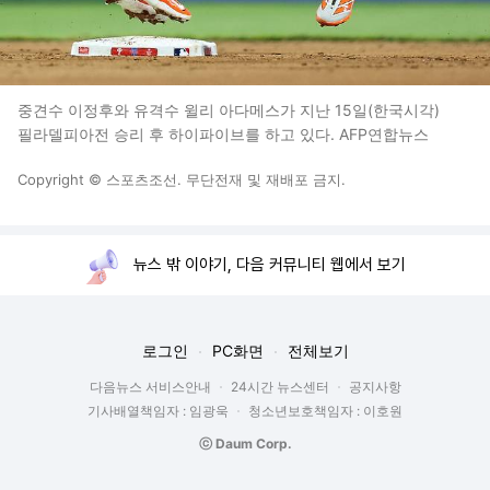
중견수 이정후와 유격수 윌리 아다메스가 지난 15일(한국시각)
필라델피아전 승리 후 하이파이브를 하고 있다. AFP연합뉴스
Copyright © 스포츠조선. 무단전재 및 재배포 금지.
뉴스 밖 이야기, 다음 커뮤니티 웹에서 보기
로그인
PC화면
전체보기
다음뉴스 서비스안내
24시간 뉴스센터
공지사항
기사배열책임자 : 임광욱
청소년보호책임자 : 이호원
ⓒ Daum Corp.