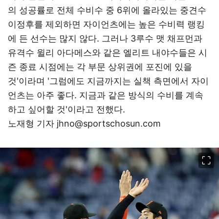
의 성공률로 전체 수비수 중 6위에 올라있는 중견수
이정후를 제외하면 자이언츠에는 높은 수비력 랭킹
에 든 선수는 많지 않다. 그러나 3루수 맷 채프먼과
유격수 윌리 아다메스와 같은 엘리트 내야수들은 시
즌 종료 시점에는 각 부문 상위권에 포진에 있을
것'이라며 '그럼에도 지금까지는 실책 측면에서 자이
언츠는 아주 좋다. 지금과 같은 방식의 수비를 계속
하고 싶어할 것'이라고 전했다.
노재형 기자 jhno@sportschosun.com
이미지 크게 보기