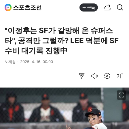
공유하기
통합검색
스포츠조선
구독
"이정후는 SF가 갈망해 온 슈퍼스
타", 공격만 그럴까? LEE 덕분에 SF
수비 대기록 진행中
노재형
2025. 4. 16. 00:00
요약보기
음성으로 듣기
번역 설정
글씨크기 조절하기
이미지 크게 보기