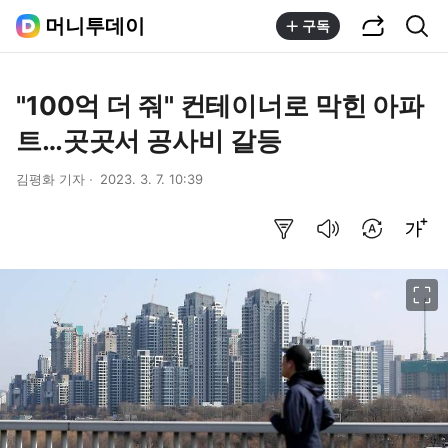
공유하기
통합검색
머니투데이
구독
"100억 더 줘" 컨테이너로 막힌 아파
트…곳곳서 공사비 갈등
김평화 기자
2023. 3. 7. 10:39
요약보기
음성으로 듣기
번역 설정
글씨크기 조절하기
이미지 크게 보기