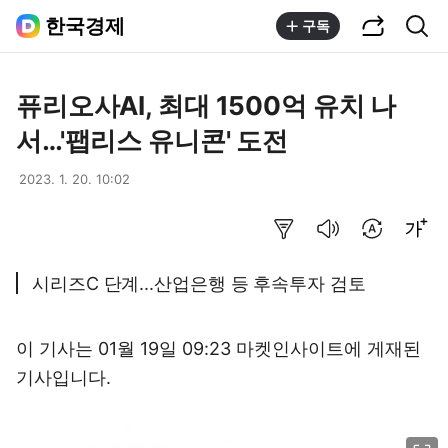
공유하기
통합검색
한국경제
구독
퓨리오사AI, 최대 1500억 유치 나
서…'팹리스 유니콘' 도전
2023. 1. 20. 10:02
요약보기
음성으로 듣기
번역 설정
글씨크기 조절하기
시리즈C 단계...산업은행 등 후속투자 검토
이 기사는 01월 19일 09:23
마켓인사이트
에 게재된
기사입니다.
이미지 크게 보기