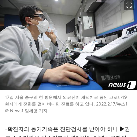
이미지 크게 보기
17일 서울 중구의 한 병원에서 의료진이 재택치료 중인 코로나19
환자에게 전화를 걸어 비대면 진료를 하고 있다. 2022.2.17/뉴스1
© News1 임세영 기자
-확진자의 동거가족은 진단검사를 받아야 하나 ▶권