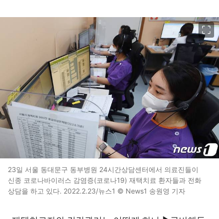
이미지 크게 보기
23일 서울 동대문구 동부병원 24시간상담센터에서 의료진들이
신종 코로나바이러스 감염증(코로나19) 재택치료 환자들과 전화
상담을 하고 있다. 2022.2.23/뉴스1 © News1 송원영 기자