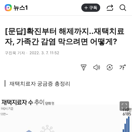
공유하기
통합검색
뉴스1
구독
[문답]확진부터 해제까지..재택치료
자, 가족간 감염 막으려면 어떻게?
구진욱 기자
2022. 3. 7. 11:52
요약보기
음성으로 듣기
번역 설정
글씨크기 조절하기
재택치료자 궁금증 총정리
이미지 크게 보기