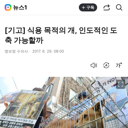
공유하기
통합검색
뉴스1
구독
[기고] 식용 목적의 개, 인도적인 도
축 가능할까
명보영 수의사
2017. 6. 29. 08:00
음성으로 듣기
번역 설정
글씨크기 조절하기
이미지 크게 보기