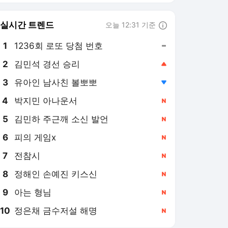
6
피의 게임x
,신규
7
전참시
,신규
8
정해인 손예진 키스신
,신규
9
아는 형님
,신규
10
정은채 금수저설 해명
,신규
연합뉴스
PICK
게임위드인
아프리카 인물 열전
AI픽
현장in
특파원 시선
사이테크+
베스트셀러
반려동물
팩트체크
소셜＋