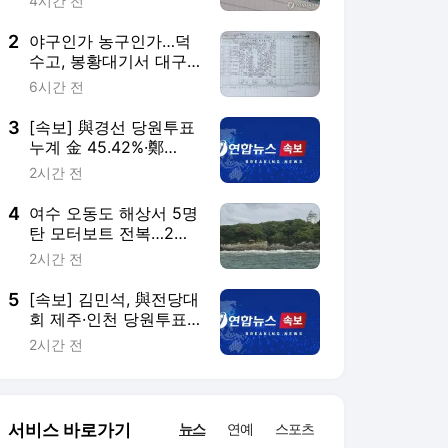
사망(종합3보)
2시간 전
5
[속보] 김민석, 與전당대
회 제주·인천 당원투표
서 승리
2시간 전
서비스 바로가기
뉴스
연예
스포츠
뉴스 홈
기후/환경
사회
경제
정치
국제
문화
IT/과학
인물
지식/칼럼
연재
배열설명서