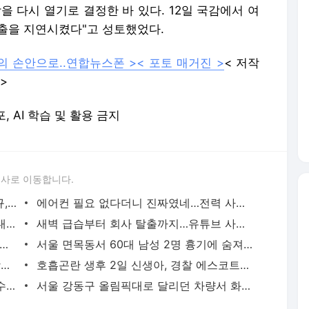
을 다시 열기로 결정한 바 있다. 12일 국감에서 여
출을 지연시켰다"고 성토했었다.
의 손안으로..연합뉴스폰 >
< 포토 매거진 >
< 저작
>
포, AI 학습 및 활용 금지
론사로 이동합니다.
이임생이 밝힌 홍명보 선임 내막…"정몽규, TD판단 믿는다고 해"(종합) | 연합뉴스
에어컨 필요 없다더니 진짜였네…전력 사용량으로 본 냉방 도시 | 연합뉴스
천안 교회서 지내던 11세 사망…경찰, 학대치사 여부 수사(종합) | 연합뉴스
새벽 급습부터 회사 탈출까지…유튜브 사로잡은 '날것'의 일상 | 연합뉴스
고령 도전 119세…"오래 살려면 일하고 건강하게 먹어라" | 연합뉴스
서울 면목동서 60대 남성 2명 흉기에 숨져…지인 사이 추정(종합) | 연합뉴스
'김부장' 제작사 판타지오 회장, 자본시장법 위반 혐의 피소 | 연합뉴스
호흡곤란 생후 2일 신생아, 경찰 에스코트로 생명 구해 | 연합뉴스
종로구서 폐기물 수거하던 환경미화원, 수거차에 치여 숨져 | 연합뉴스
서울 강동구 올림픽대로 달리던 차량서 화재…구간 정체 | 연합뉴스