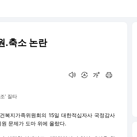
원.축소 논란
음성으로 듣기
번역 설정
글씨크기 조절하기
인쇄하기
조' 질타
 보건복지가족위원회의 15일 대한적십자사 국정감사
원 문제가 도마 위에 올랐다.