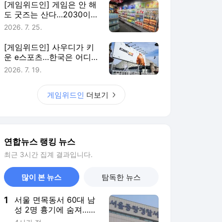
연합뉴스 랭킹 뉴스
최근 3시간 집계 결과입니다.
많이 본 뉴스
탐독한 뉴스
1
서울 면목동서 60대 남
성 2명 흉기에 숨져…지
인 사이 추정(종합)
4시간 전
2
야구인가 농구인가…덕
수고, 봉황대기서 대구
북구SC에 42-0 승리
6시간 전
3
[속보] 與경선 당원투표
누계 金 45.42%·鄭
44.56%…가중치 未반영
2시간 전
4
여수 오동도 해상서 5명
탄 모터보트 전복…2명