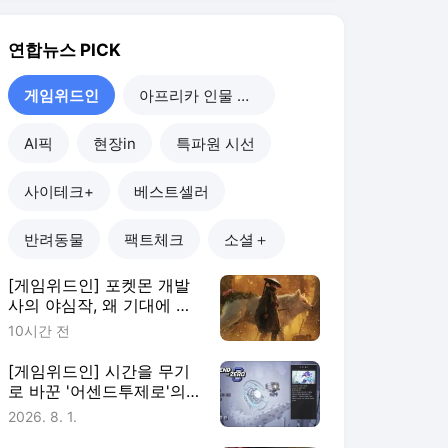
[게임위드인] 포켓몬 개발
사의 야심작, 왜 기대에 못
미쳤나
10시간 전
[게임위드인] 시간을 무기
로 바꾼 '어센드투제로'의
실험
2026. 8. 1.
[게임위드인] 게임은 안 해
도 굿즈는 산다…2030이
게임에 남는 법
2026. 7. 25.
[게임위드인] 사우디가 키
운 e스포츠…한국은 어디에
있나
2026. 7. 19.
게임위드인
더보기