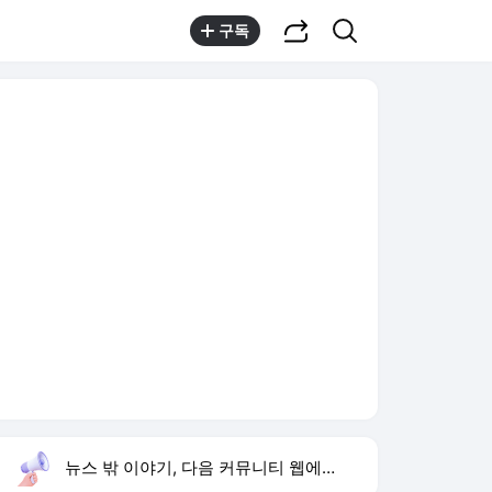
공유하기
검색
구독
뉴스 밖 이야기, 다음 커뮤니티 웹에서 보기
실시간 트렌드
오늘 12:31 기준
툴팁보기
1
1236회 로또 당첨 번호
,유지
2
김민석 경선 승리
,상승
3
유아인 남사친 볼뽀뽀
,하락
4
박지민 아나운서
,신규
5
김민하 주근깨 소신 발언
,신규