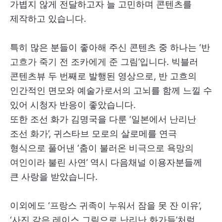
가볍지 않게 전달하고자 늘 고민하며 콘텐츠를
제작하고 있습니다.
특히 많은 분들이 좋아해 주신 콘텐츠 중 하나는
‘반
고흐가 죽기 전 조카에게 준 그림’
입니다. 빅블러
콘텐츠뷰 두 번째로 발행된 영상으로, 반 고흐의
인간적인 면모와 예술가로서의 고뇌를 함께 느낄 수
있어 시청자 반응이 좋았습니다.
또한 조선 화가 김명국을 다룬
‘일본에서 난리난
조선 화가’
, 귀스타브 모로의 살로메를 연극
형식으로 풀어낸
‘춤이 불러온 비극으로 욕망의
여인이라 불린 사연’
역시 다음채널 이용자분들께
큰 사랑을 받았습니다.
이외에도
‘프랑스 귀족이 누워서 잠을 못 잔 이유’
,
‘사진 같은 레이스 그림으로 난리난 화가들’
처럼