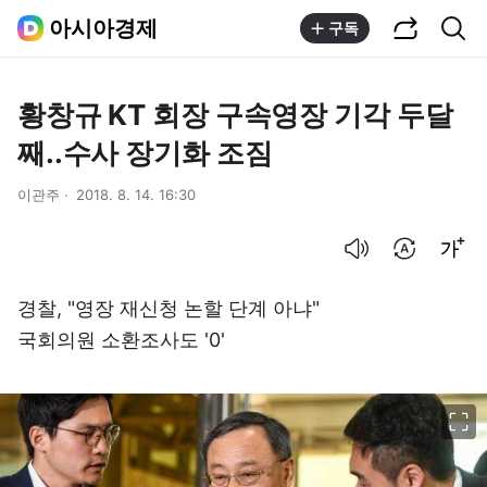
공유하기
통합검색
아시아경제
구독
황창규 KT 회장 구속영장 기각 두달
째..수사 장기화 조짐
이관주
2018. 8. 14. 16:30
음성으로 듣기
번역 설정
글씨크기 조절하기
경찰, "영장 재신청 논할 단계 아냐"
국회의원 소환조사도 '0'
이미지 크게 보기