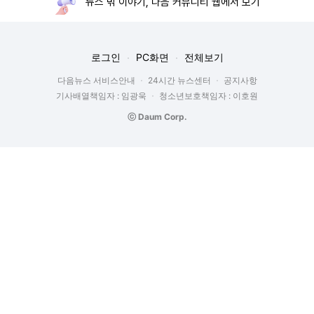
뉴스 밖 이야기, 다음 커뮤니티 웹에서 보기
로그인
PC화면
전체보기
다음뉴스 서비스안내
24시간 뉴스센터
공지사항
기사배열책임자 : 임광욱
청소년보호책임자 : 이호원
ⓒ Daum Corp.