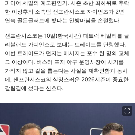
파이어 세일의 예고편인가. 시즌 초반 최하위로 추락
한 이정후의 소속팀 샌프란시스코 자이언츠가 2년
연속 골든글러브에 빛나는 안방마님을 손절했다.
샌프란시스코는 10일(한국시간) 패트릭 베일리를 클
리블랜드 가디언스로 보내는 트레이드를 단행했다.
이번 트레이드가 던지는 메시지는 포수 한 명의 교체
그 이상이다. 버스터 포지 야구 운영사장이 시기를
가리지 않고 칼을 뽑는다는 사실을 재확인함과 동시
에, 샌프란시스코의 실망스러운 2026시즌이 중요한
갈림길에 섰다는 신호다.
이미지 크게 보기