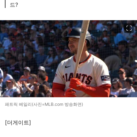
드?
이미지 크게 보기
패트릭 베일리(사진=MLB.com 방송화면)
[더게이트]