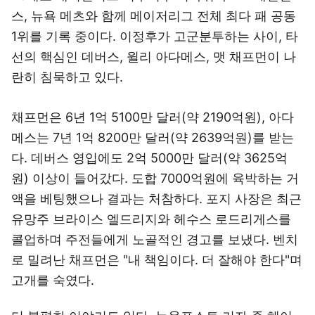
스, 뉴욕 메츠와 함께 메이저리그 전체 최다 패 공동
1위를 기록 중이다. 이정후가 고군분투하는 사이, 타
선의 핵심인 데버스, 윌리 아다메스, 맷 채프먼이 나
란히 침묵하고 있다.
채프먼은 6년 1억 5100만 달러(약 2190억원), 아다
메스는 7년 1억 8200만 달러(약 2639억원)를 받는
다. 데버스 영입에도 2억 5000만 달러(약 3625억
원) 이상이 들어갔다. 도합 7000억원에 육박하는 거
액을 베팅했으나 결과는 처참하다. 포지 사장은 최근
유망주 브라이스 엘드리지와 헤수스 로드리게스를
콜업하며 주전들에게 노골적인 경고를 보냈다. 벤치
로 밀려난 채프먼은 "내 책임이다. 더 잘해야 한다"며
고개를 숙였다.