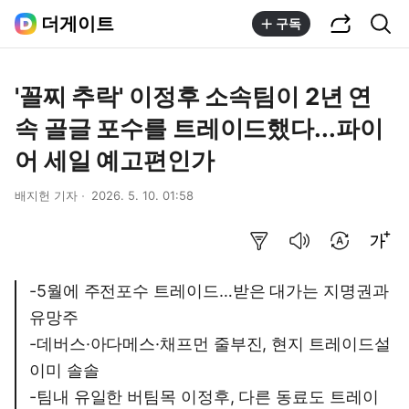
공유하기
통합검색
더게이트
구독
'꼴찌 추락' 이정후 소속팀이 2년 연
속 골글 포수를 트레이드했다...파이
어 세일 예고편인가
배지헌 기자
2026. 5. 10. 01:58
요약보기
음성으로 듣기
번역 설정
글씨크기 조절하기
-5월에 주전포수 트레이드…받은 대가는 지명권과
유망주
-데버스·아다메스·채프먼 줄부진, 현지 트레이드설
이미 솔솔
-팀내 유일한 버팀목 이정후, 다른 동료도 트레이