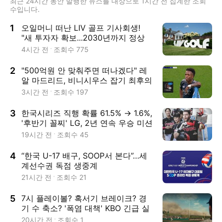
최근 24시간 동안 발행한 뉴스를 대상으로 1시간 전 집계한 조회
수입니다.
1
오일머니 떠난 LIV 골프 기사회생!
"새 투자자 확보...2030년까지 정상
운영 문제없다"
4시간 전
조회수
775
2
"500억원 안 맞춰주면 떠나겠다" 레
알 마드리드, 비니시우스 잡기 최후의
총력전...아스널 구애 따돌리나
3시간 전
조회수
197
3
한국시리즈 직행 확률 61.5% → 1.6%,
'후반기 꼴찌' LG, 2년 연속 우승 미션
이번에도 실패하나
19시간 전
조회수
45
4
“한국 U-17 배구, SOOP서 본다”…세
계선수권 독점 생중계
21시간 전
조회수
21
5
7시 플레이볼? 혹서기 브레이크? 경
기 수 축소? '폭염 대책' KBO 긴급 실
행위원회, 어떤 논의 오갈까
20시간 전
조회수
1