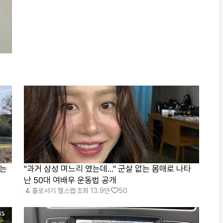
였는
"과거 삼성 며느리 였는데..." 군살 없는 몸매로 나타
난 50대 여배우 운동법 공개
홀로서기 헬스랩
조회
13.9만
50