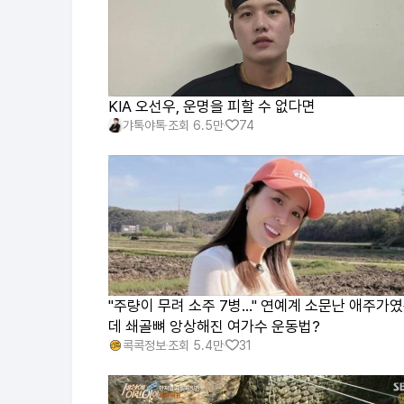
KIA 오선우, 운명을 피할 수 없다면
갸톡야톡
조회
6.5만
74
"주량이 무려 소주 7병..." 연예계 소문난 애주가
데 쇄골뼈 앙상해진 여가수 운동법?
콕콕정보
조회
5.4만
31