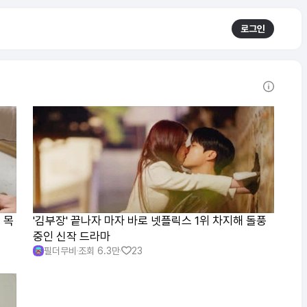
로그인
 목
'김부장' 끝나자 마자 바로 넷플릭스 1위 차지해 돌풍
중인 신작 드라마
필더무비
조회
6.3만
23