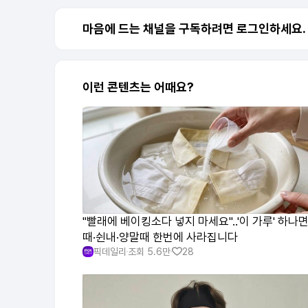
마음에 드는 채널을 구독하려면 로그인하세요.
이런 콘텐츠는 어때요?
"빨래에 베이킹소다 넣지 마세요"..'이 가루' 하나면
때·쉰내·양말때 한번에 사라집니다
픽데일리
조회
5.6만
28