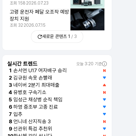
조회
158
2026.07.23
고령 운전자 페달 오조작 예방
장치 지원
조회
32
2026.07.15
새로운 콘텐츠
1
/
3
실시간 트렌드
오늘 3:20 기준
손서연 U17 여자배구 승리
1
김규원 속옷 손빨래
2
유병호 구속기소
4
네이버 2분기 최대매출
3
임성근 채상병 순직 책임
5
하영 증조부 고종 진료
6
입추
7
언니네 산지직송 3
8
선관위 특검 추천위
9
황신혜 같이 삽시다