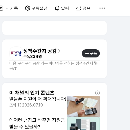
내 기록
구독설정
알림
공유
정책주간지 공감
구독
구독
834명
마음 구석구석 공감 가는 이야기를 전하는 정책주간지 'K-
공감'
이 채널의 인기 콘텐츠
알뜰폰 지원이 더 확대됩니다!
조회
13
2026.07.10
에어컨·냉장고 바꾸면 지원금
받을 수 있을까?