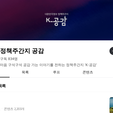
정책주간지 공감
구독
834
명
마음 구석구석 공감 가는 이야기를 전하는 정책주간지 'K-공감'
목록
루프
콘텐츠
목록
전
콘텐츠
2,203
개