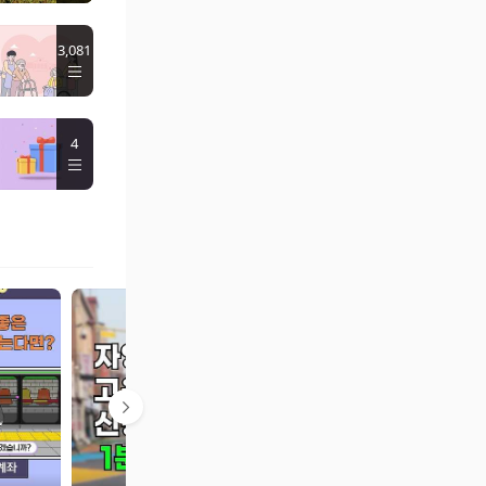
3,081
4