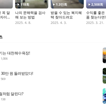
118
회
1.3만
회
2,508
회
 꼭 알
나의 문해력을 검사
받을 수 있는 복지혜
수익률 좋은
로자이음
해 보는 방법
택 찾아드려요
품 찾는다면
2025. 4. 8.
2025. 4. 3.
2025. 3. 21.
츠
기는 대천해수욕장!
수
1,006
고 30만 원 돌려받았다!
수
569
철처럼 달린다?
수
138