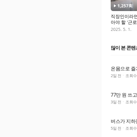
1,257
회
직장인이라면
아야 할 '근
센터'
2025. 5. 1.
많이 본 콘텐
온몸으로 즐
2일 전
조회
77만 원 쓰
3일 전
조회
버스가 지하
5일 전
조회