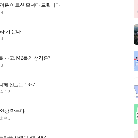
어려운 어르신 모셔다 드립니다
수
4
라'가 온다
수
4
 사고, MZ들의 생각은?
수
3
해 신고는 1332
조회수
3
 인상 막는다
조회수
3
돌봐줄 사람이 없다면?