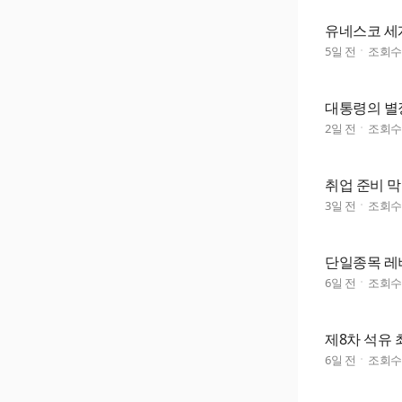
유네스코 세계
5일 전
조회
대통령의 별
2일 전
조회
취업 준비 
3일 전
조회
단일종목 레
6일 전
조회
제8차 석유 
6일 전
조회