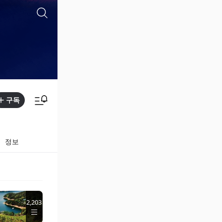
구독
정보
2,203