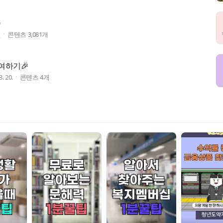
✨
전
콘텐츠
3,081
개
여하기🎉
3. 20.
콘텐츠
4
개