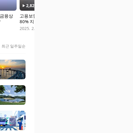
2,826
회
6,685
회
1.7만
회
 금융상
고용보험료 최대
헬스장 이용료, 소득
취준생 꿀팁
?
80% 지원받는 꿀팁
공제 된다고?
2024. 12. 24
2025. 2. 18.
2025. 1. 24.
최근 일주일순