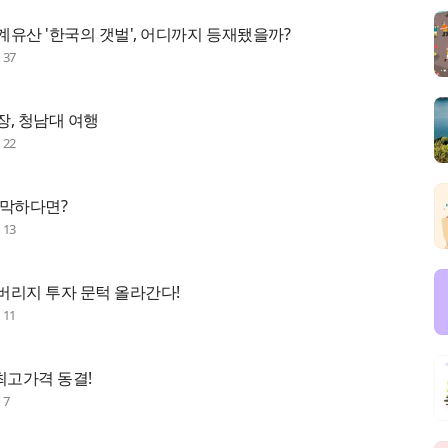
유산 '한국의 갯벌', 어디까지 등재됐을까?
수
37
장, 청남대 여행
수
22
막막하다면?
수
13
버리지 투자 문턱 올라간다!
수
11
최고가격 동결!
수
7