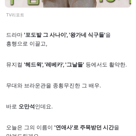
TV리포트
드라마
'포도밭 그 사나이', '왕가네 식구들'
을
흥행으로 이끌고,
뮤지컬
'헤드윅', '레베카', '그날들'
등에서도 활약한.
무대와 브라운관을 종횡무진한 그 배우.
바로
오만석
인데요.
오늘은 그의 이름이
'연애사'로 주목받던 시간
을