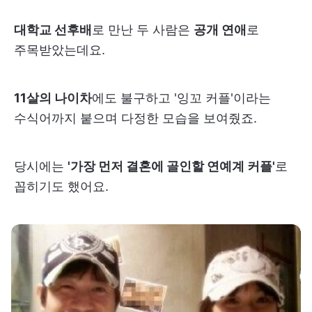
대학교 선후배
로 만난 두 사람은
공개 연애
로
주목받았는데요.
11살의 나이차
에도 불구하고 '잉꼬 커플'이라는
수식어까지 붙으며 다정한 모습을 보여줬죠.
당시에는
'가장 먼저 결혼에 골인할 연예계 커플'
로
꼽히기도 했어요.