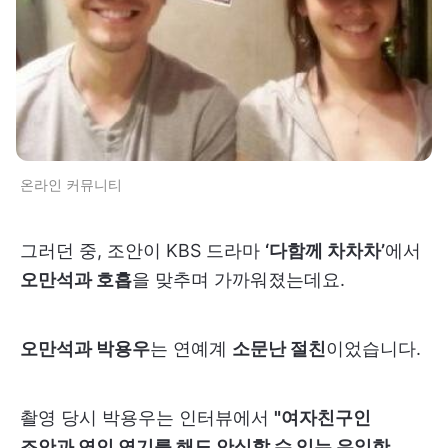
온라인 커뮤니티
그러던 중, 조안이 KBS 드라마
‘다함께 차차차’
에서
오만석과 호흡
을 맞추며 가까워졌는데요.
오만석과 박용우
는 연예계
소문난 절친
이었습니다.
촬영 당시 박용우는 인터뷰에서
"여자친구인
조안과 연인 연기를 해도 안심할 수 있는 유일한