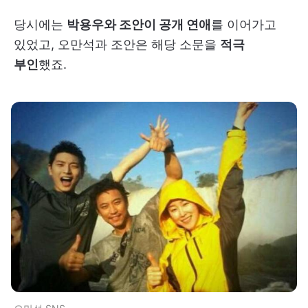
당시에는
박용우와 조안이 공개 연애
를 이어가고
있었고, 오만석과 조안은 해당 소문을
적극
부인
했죠.