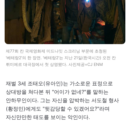
제77회 칸 국제영화제 미드나잇 스크리닝 부문에 초청된
'베테랑2'의 한 장면. '베테랑2'는 지난 21일(한국시간) 오전 칸
뤼미에르 대극장에서 첫 상영됐다. 사진제공=CJ ENM
재벌 3세 조태오(유아인)는 가소로운 표정으로
상대방을 쳐다본 뒤 "어이가 없네?"를 말하는
안하무인이다. 그는 자신을 압박하는 서도철 형사
(황정민)에게도 "뒷감당할 수 있겠어요?"라며
자신만만한 태도를 보이는 악인이다.