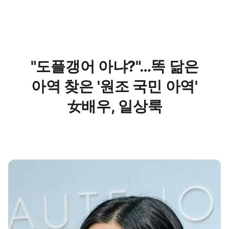
"도플갱어 아냐?"…똑 닮은
아역 찾은 '원조 국민 아역'
女배우, 일상룩