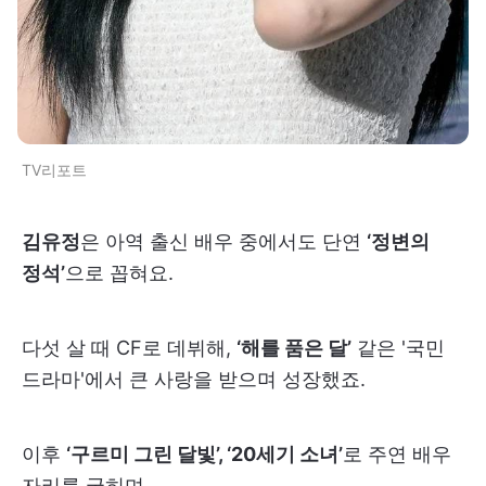
TV리포트
김유정
은 아역 출신 배우 중에서도 단연
‘정변의
정석’
으로 꼽혀요.
다섯 살 때 CF로 데뷔해,
‘해를 품은 달’
같은 '국민
드라마'에서 큰 사랑을 받으며 성장했죠.
이후
‘구르미 그린 달빛’, ‘20세기 소녀’
로 주연 배우
자리를 굳히며,