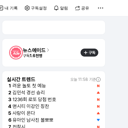
내 기록
구독설정
알림
공유
뉴스에이드
구독
구독
1.6천명
실시간 트렌드
오늘 11:58 기준
려운 놀토 첫 예능
1
김민석 경선 승리
2
1236회 로또 당첨 번호
3
맨시티 이강인 칭찬
4
사랑이 온다
5
유아인 남사친 볼뽀뽀
6
전참시
7