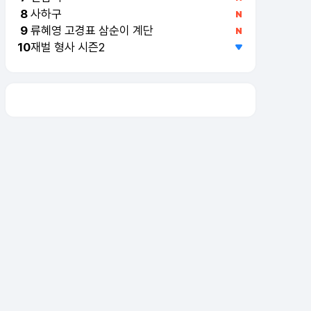
사하구
8
류혜영 고경표 삼순이 계단
9
재벌 형사 시즌2
10