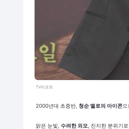
TV리포트
2000년대 초중반,
청순 멜로의 아이콘
으
맑은 눈빛,
수려한 외모
, 진지한 분위기로