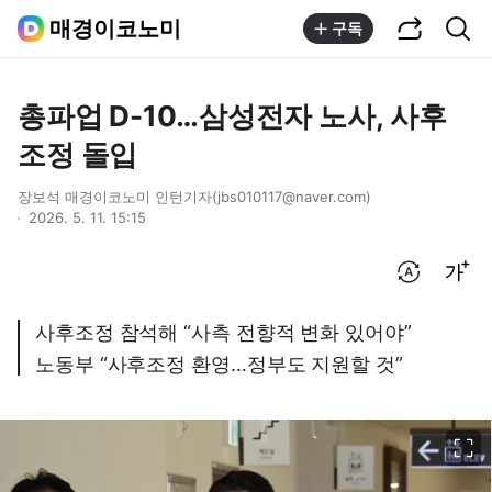
공유하기
통합검색
매경이코노미
구독
총파업 D-10…삼성전자 노사, 사후
조정 돌입
장보석 매경이코노미 인턴기자(jbs010117@naver.com)
2026. 5. 11. 15:15
번역 설정
글씨크기 조절하기
사후조정 참석해 “사측 전향적 변화 있어야”
노동부 “사후조정 환영…정부도 지원할 것”
이미지 크게 보기