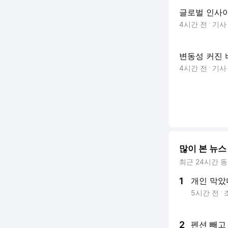
글로벌 인사
4시간 전
기
변동성 커진
4시간 전
기
많이 본 뉴스
최근 24시간 
1
개인 막았더
5시간 전
2
펜션 빼고