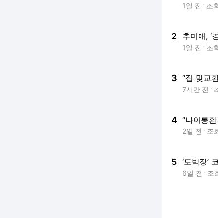
1일 전
조
2
추미애, ‘
1일 전
조
3
“집 맞교
7시간 전
4
“나이롱환
2일 전
조
5
‘도박장’
6일 전
조