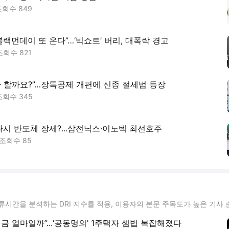
조회수
849
 블랙먼데이 또 온다”…‘빅쇼트’ 버리, 대폭락 경고
조회수
821
환 할까요?”…장특공제 개편에 신종 절세법 등장
조회수
345
다시 반도체 장세?...삼전닉스·이노텍 최선호주
조회수
85
류시간을 분석하는 DRI 지수를 적용, 이용자의 본문 주목도가 높은 기사 
금 얼마일까”...‘공동명의’ 1주택자 셈법 복잡해졌다