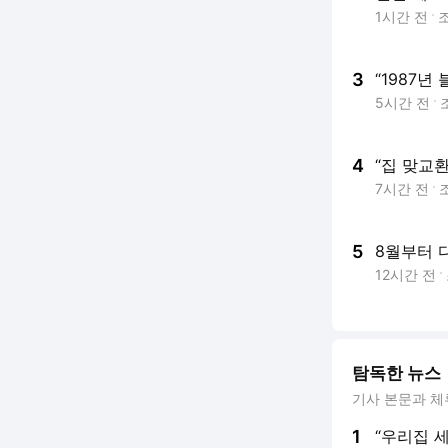
1시간 전
3
“1987년
5시간 전
4
“집 맞교
7시간 전
5
8월부터 
12시간 전
탐독한 뉴스
기사 본문과 체
1
“우리집 세