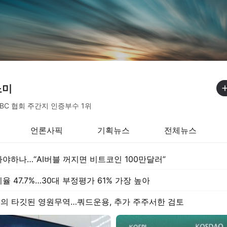
노미
 / ABC 협회 주간지 인증부수 1위
언론사픽
기획뉴스
전체뉴스
야하나…“AI버블 꺼지면 비트코인 100만달러”
 47.7%…30대 부정평가 61% 가장 높아
주의 타깃된 영원무역…쿼드운용, 추가 주주서한 검토