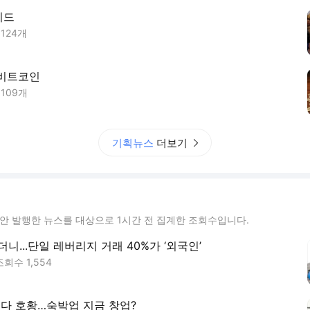
이드
사
124
개
 비트코인
사
109
개
기획뉴스
더보기
동안 발행한 뉴스를 대상으로 1시간 전 집계한 조회수입니다.
니...단일 레버리지 거래 40%가 ‘외국인’
조회수
1,554
 다 호황…숙박업 지금 창업?