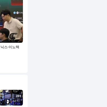
삼전닉스·이노텍
289