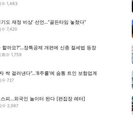
회수
1,483
경기도 재정 비상’ 선언...“골든타임 놓쳤다”
회수
7,420
환 할까요?”…장특공제 개편에 신종 절세법 등장
조회수
1,759
자 싹 걸러낸다”…‘8주룰’에 숨통 트인 보험업계
회수
727
 코스피…외국인 놀이터 된다 [편집장 레터]
회수
2,987