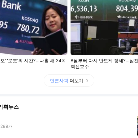
’ ‘로봇’의 시간?…나흘 새 24%
8월부터 다시 반도체 장세?...
최선호주
언론사픽
더보기
기획뉴스
사
289
개