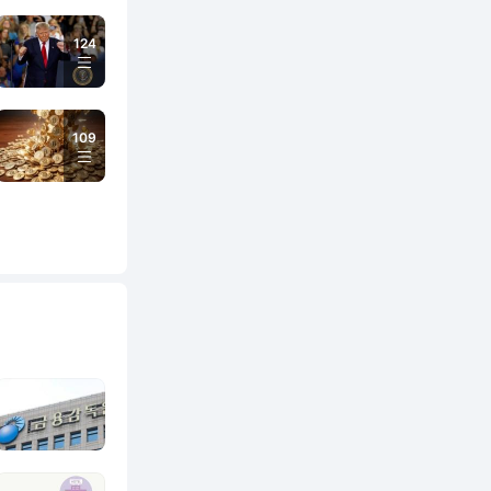
124
109