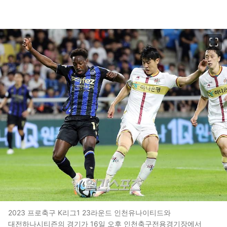
이미지 크게 보기
2023 프로축구 K리그1 23라운드 인천유나이티드와
대전하나시티즌의 경기가 16일 오후 인천축구전용경기장에서