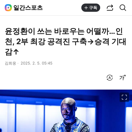
공유하기
통합검색
일간스포츠
구독
윤정환이 쓰는 바로우는 어떨까…인
천, 2부 최강 공격진 구축→승격 기대
감↑
김희웅
2025. 2. 5. 05:45
번역 설정
글씨크기 조절하기
이미지 크게 보기