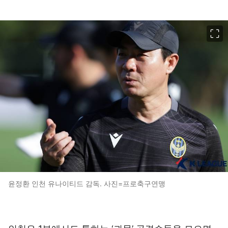
이미지 크게 보기
윤정환 인천 유나이티드 감독. 사진=프로축구연맹