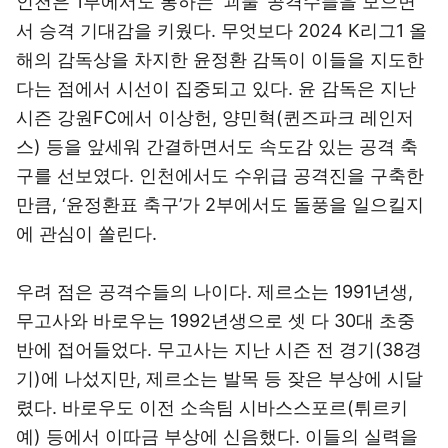
인천은 1부에서도 통하는 ‘괴물’ 공격수들을 모으면
서 승격 기대감을 키웠다. 무엇보다 2024 K리그1 올
해의 감독상을 차지한 윤정환 감독이 이들을 지도한
다는 점에서 시선이 집중되고 있다. 윤 감독은 지난
시즌 강원FC에서 이상헌, 양민혁(퀸즈파크 레인저
스) 등을 앞세워 간결하면서도 속도감 있는 공격 축
구를 선보였다. 인천에서도 수위급 공격진을 구축한
만큼, ‘윤정환표 축구’가 2부에서도 돌풍을 일으킬지
에 관심이 쏠린다.
우려 점은 공격수들의 나이다. 제르소는 1991년생,
무고사와 바로우는 1992년생으로 셋 다 30대 초중
반에 접어들었다. 무고사는 지난 시즌 전 경기(38경
기)에 나섰지만, 제르소는 발목 등 잦은 부상에 시달
렸다. 바로우도 이전 소속팀 시바스스포르(튀르키
예) 등에서 이따금 부상에 신음했다. 이들의 실력을