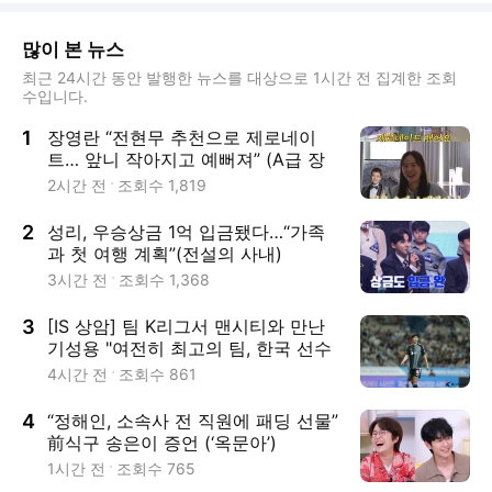
많이 본 뉴스
최근 24시간 동안 발행한 뉴스를 대상으로 1시간 전 집계한 조회
수입니다.
1
장영란 “전현무 추천으로 제로네이
트… 앞니 작아지고 예뻐져” (A급 장
영란)
2시간 전
조회수
1,819
2
성리, 우승상금 1억 입금됐다…“가족
과 첫 여행 계획”(전설의 사내)
3시간 전
조회수
1,368
3
[IS 상암] 팀 K리그서 맨시티와 만난
기성용 "여전히 최고의 팀, 한국 선수
들에게 좋은 훈련"
4시간 전
조회수
861
4
“정해인, 소속사 전 직원에 패딩 선물”
前식구 송은이 증언 (‘옥문아’)
1시간 전
조회수
765