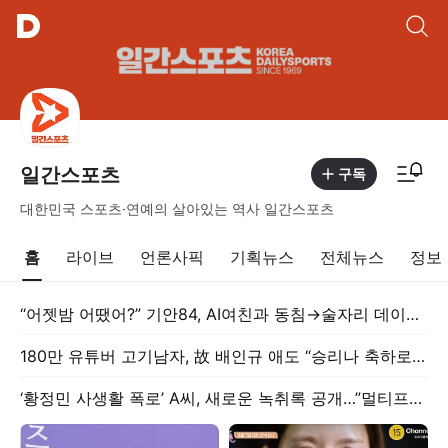
통합검색
알림피드 이동
일간스포츠
구독
대한민국 스포츠·연예의 살아있는 역사 일간스포츠
홈
라이브
언론사픽
기획뉴스
전체뉴스
정보
“어젯밤 어땠어?” 기안84, AI여친과 동침→술자리 데이트 (‘기이안 연애’)
180만 유튜버 고기남자, 故 배인규 애도 “승리나 축하로 소비 말아달라”
‘황정민 사생활 폭로’ A씨, 새로운 녹취록 공개…”멀티프로필 배경에 사주 사진” [왓IS]