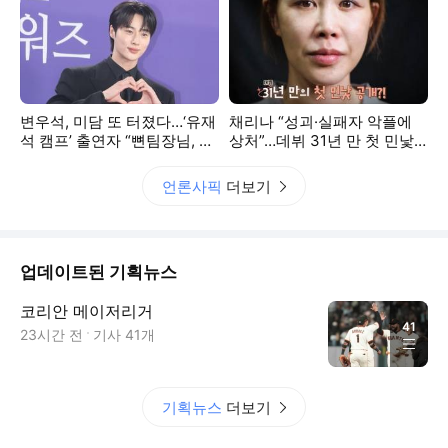
변우석, 미담 또 터졌다…‘유재
채리나 “성괴·실패자 악플에
석 캠프’ 출연자 “뼌팀장님, 기
상처”…데뷔 31년 만 첫 민낯
부금으로 무사히 치료”
공개 (채널아하)
언론사픽
더보기
업데이트된 기획뉴스
코리안 메이저리거
41
23시간 전
기사
41
개
기획뉴스
더보기