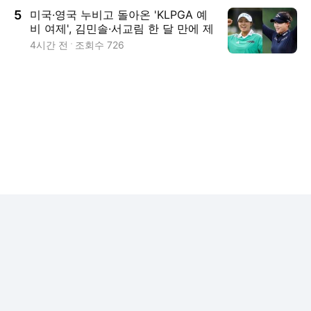
5
미국·영국 누비고 돌아온 'KLPGA 예
비 여제', 김민솔·서교림 한 달 만에 제
주서 재격돌
4시간 전
조회수
726
로그인
전체보기
다음뉴스 서비스안내
24시간 뉴스센터
공지사항
기사배열책임자 :
임광욱
청소년보호책임자 :
이호원
ⓒ
Daum Corp.