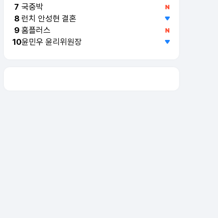
국중박
7
런치 안성현 결혼
8
홈플러스
9
윤민우 윤리위원장
10