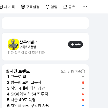
내 기록
구독설정
알림
공유
삶은영화
구독
구독
2.3천명
영화 같은 삶 & 삶 같은 영화
실시간 트렌드
오늘 8:19 기준
그늘로 앱
1
방은희 모친 고독사
2
하영 4대째 의사 집안
3
SK하이닉스 54조 투자
4
서울 40도 폭염
5
차인표 동생 구강암 사망
6