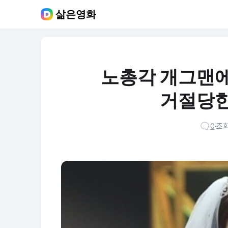
삶은영화
노총각 개그맨에
거절당한
0
조회