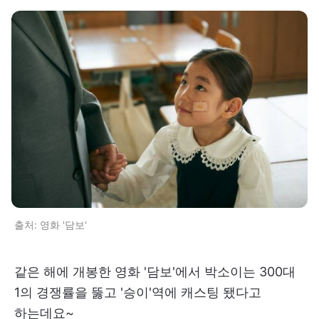
출처: 영화 '담보'
같은 해에 개봉한 영화 '담보'에서 박소이는 300대
1의 경쟁률을 뚫고 '승이'역에 캐스팅 됐다고
하는데요~