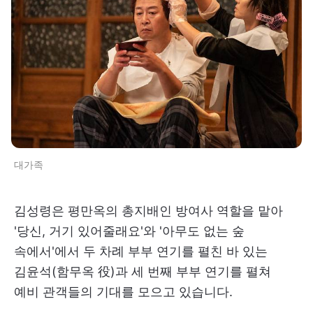
대가족
김성령은 평만옥의 총지배인 방여사 역할을 맡아
'당신, 거기 있어줄래요'와 '아무도 없는 숲
속에서'에서 두 차례 부부 연기를 펼친 바 있는
김윤석(함무옥 役)과 세 번째 부부 연기를 펼쳐
예비 관객들의 기대를 모으고 있습니다.