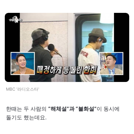
MBC '라디오스타'
한때는 두 사람의
“해체설”과 “불화설”
이 동시에
돌기도 했는데요.