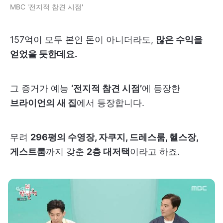
MBC '전지적 참견 시점'
157억이 모두 본인 돈이 아니더라도,
많은 수익을
얻었을 듯한데요.
그 증거가 예능
‘전지적 참견 시점’
에 등장한
브라이언의 새 집
에서 등장합니다.
무려
296평의 수영장, 자쿠지, 드레스룸, 헬스장,
게스트룸
까지 갖춘
2층 대저택
이라고 하죠.