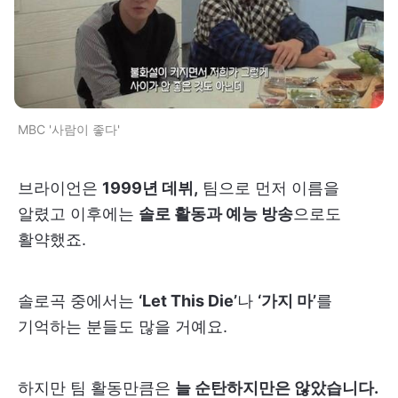
MBC '사람이 좋다'
브라이언은
1999년 데뷔,
팀으로 먼저 이름을
알렸고 이후에는
솔로 활동과 예능 방송
으로도
활약했죠.
솔로곡 중에서는
‘Let This Die’
나
‘가지 마’
를
기억하는 분들도 많을 거예요.
하지만 팀 활동만큼은
늘 순탄하지만은 않았습니다.