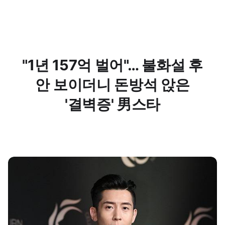
"1년 157억 벌어"… 불화설 후
안 보이더니 돈방석 앉은
'결벽증' 男스타