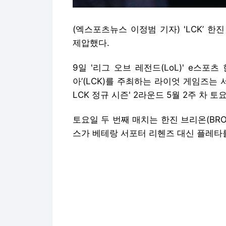
(엑스포츠뉴스 이정범 기자) 'LCK’ 
제압했다.
9일 '리그 오브 레전드(LoL)' e스포
아’(LCK)를 주최하는 라이엇 게임즈는 
LCK 정규 시즌' 2라운드 5월 2주 차 
토요일 두 번째 매치는 한진 브리온(BRO
스가 베테랑 서포터 리헨즈 대신 플레타
세팅을 마친 이후 밴픽에 돌입한 2팀. 
밀리오 조합을, 농심 레드포스는 암베사·
극초반 미드와 정글의 좋은 합으로 상대
드포스도 바텀에서 좋은 설계를 선보이며 