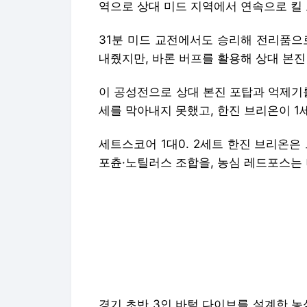
세를 막아내지 못했고, 한진 브리온이 1
세트스코어 1대0. 2세트 한진 브리온은
포츈·노틸러스 조합을, 농심 레드포스는 
경기 초반 3인 바텀 다이브를 설계한 농
을 선보이며 킬 스코어를 1대1로 만들었
바텀에서 지속해서 치열한 킬 교환을 한 
리는 한진 브리온이 취했다.
연이은 킬 교환 가운데 점차 주도권을 잡은
골드 2천 차이 등 점차 앞서가는 모습
사냥하며 드래곤 스택도 1대1로 동률을 만
쉽지 않은 흐름 가운데, 14분 바텀 교
령 둥지 인근 교전에선 한진 브리온이 