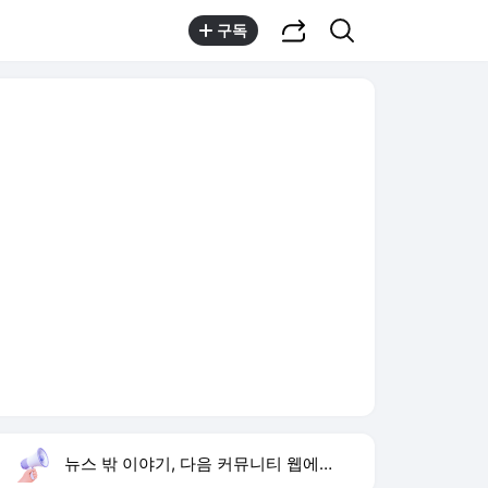
공유하기
검색
구독
뉴스 밖 이야기, 다음 커뮤니티 웹에서 보기
실시간 트렌드
오늘 15:59 기준
툴팁보기
1
이런 엿 같은 사랑
,유지
2
황희 폐버스 청년주택
,하락
3
구성환 옥상 식당 오픈
,신규
4
하영 배우
,신규
5
재벌 형사 시즌2
,상승
6
류혜영 나혼자산다 고경표
,신규
7
샤이니 민호
,하락