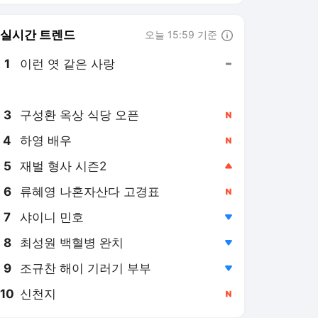
8
최성원 백혈병 완치
,하락
9
조규찬 해이 기러기 부부
,하락
10
신천지
,신규
엑스포츠뉴스 랭킹 뉴스
최근 3시간 집계 결과입니다.
많이 본 뉴스
1
"남성 심판이 여성 선수
몸 확인"→女 사이클 노
조 격분 "이걸 왜 이슈거
3시간 전
리로 만드나"…가슴 게
이트 후폭풍 거세다
2
'안세영 강력 라이벌' 日
야마구치, 일본을 울리
다…"지진 피해 입은 이
4시간 전