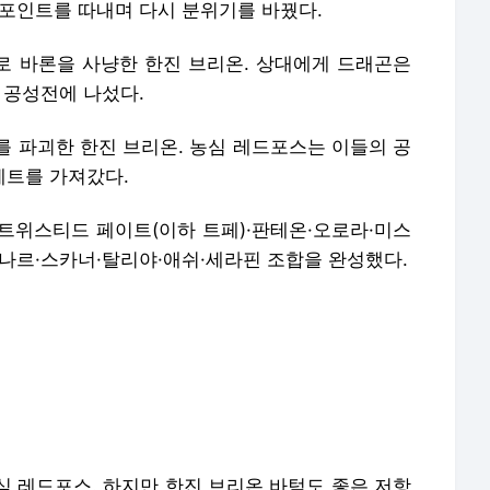
세트를 가져갔다.
 트위스티드 페이트(이하 트페)·판테온·오로라·미스
나르·스카너·탈리야·애쉬·세라핀 조합을 완성했다.
심 레드포스. 하지만 한진 브리온 바텀도 좋은 저항
다.
2팀. 첫 드래곤은 농심 레드포스가, 공허 유충 3마
 팀은 한진 브리온. 13분 기준 킬 스코어 7대5,
을 보였다. 농심 레드포스가 먼저 가져갔던 드래곤도
든 점 역시 좋은 신호.
전에선 대승을 거둔 농심 레드포스. 하지만 이어진 전
일방적으로 승리해 다시 흐름을 가져왔다.