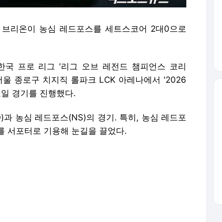
한진 브리온이 농심 레드포스를 세트스코어 2대0으로
츠 한국 프로 리그 '리그 오브 레전드 챔피언스 코리
서울 종로구 치지직 롤파크 LCK 아레나에서 '2026
토요일 경기를 진행했다.
)과 농심 레드포스(NS)의 경기. 특히, 농심 레드포
를 서포터로 기용해 눈길을 끌었다.
1세트 농심 레드포스는 럼블·신짜오·라이즈·루시안·
자르반 4세·애니·케이틀린·바드 조합을 완성했다.
 미드 챔피언을 따낸 한진 브리온. 하지만 농심 레
킬 스코어를 1대1로 만들었다.