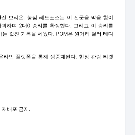
및 재배포 금지.
 언론사로 이동합니다.
아, 같은 시상식서 400만원 '쌍둥이 드레스'…"서로 바꿔입었으면 베스트" 반응 [엑's 이슈
현빈♥손예진, 백상 레드카펫 빛낸 비주얼 부부
[공식] 추영우, 눈에 붕대 감고 등장…소속사 "운동 중 경미한 타박상, 건강에 큰 이상 없어"
박은영, 깜짝 결혼 발표…예비신랑 공개 "개그우먼인 날 웃게하는 남자" [전문]
'이혼 후 출산' 이시영, 둘째 딸 공개…엄마 비주얼 판박이
"평생 못 이겨" 박성웅, 17살 아들 공개…아빠 '신세계' 시절 판박이 [엑's 이슈]
[공식] 불참 멤버 없다…블랙핑크, '데뷔 10주년' 전원 참석
아이유, 무슨 의도였나…'윤가이와 열애중' 장기하 BGM에 의견분분 [엑's 이슈]
'연예인 개미'도 물렸다...홍진경·미자 이어 랄랄, 하이닉스 하락에 참담 "주식은 금기어" [엑's
이시영, '이혼 후 임신' 9개월 딸 없이...첫째와 한 달 캐나다 떠났다 "내년엔 같이" [엑's 이슈]
서비스 약관/정책