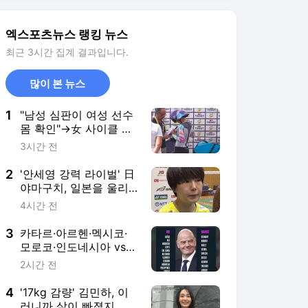
들에게 힘이 되는 경기
하겠다" 세계선수권 2연
3
카타르·아르헨·멕시코·
패 도전
모로코·인도네시아 vs
잉글랜드·독일·크로아티
2시간 전
아·네덜란드·요르단…세
계 축구 분열 점점 더 커
4
'17kg 감량' 김민하, 이
진다, 찬반 국가 어디?
러니까 살이 빠졌지…먹
방 예능 위해 "저녁 안
6시간 전
먹었다" (전현무계획4)
5
'팜유' 잃은 '나혼산', 비
장의 카드 꺼냈다…이름
부터 묵직 [★해시태그]
15시간 전
서비스 바로가기
뉴스
연예
스포츠
스포츠 홈
축구
해외축구
야구
해외야구
골프