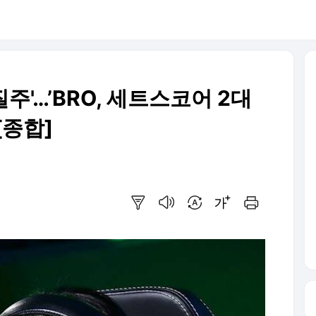
주'…’BRO, 세트스코어 2대
[종합]
요약보기
음성으로 듣기
번역 설정
글씨크기 조절하기
인쇄하기