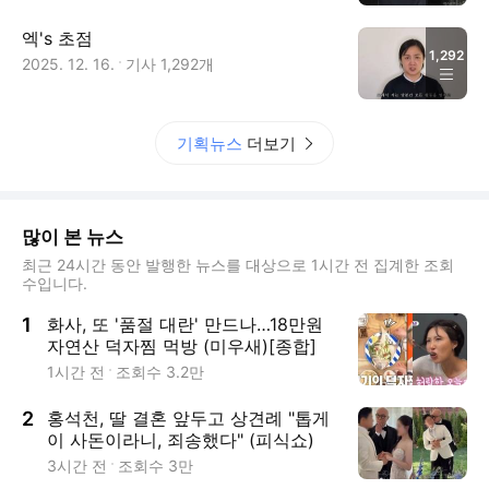
엑's 초점
1,292
2025. 12. 16.
기사
1,292
개
기획뉴스
더보기
많이 본 뉴스
최근 24시간 동안 발행한 뉴스를 대상으로 1시간 전 집계한 조회
수입니다.
1
화사, 또 '품절 대란' 만드나…18만원
자연산 덕자찜 먹방 (미우새)[종합]
1시간 전
조회수
3.2만
2
홍석천, 딸 결혼 앞두고 상견례 "톱게
이 사돈이라니, 죄송했다" (피식쇼)
3시간 전
조회수
3만