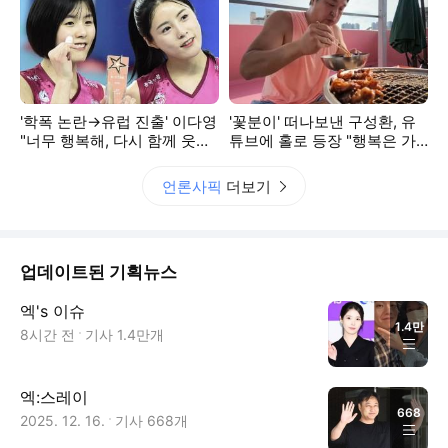
'학폭 논란→유럽 진출' 이다영
'꽃분이' 떠나보낸 구성환, 유
"너무 행복해, 다시 함께 웃고
튜브에 홀로 등장 "행복은 가
힘내서 달려볼 것"…아제르바
까운 곳에"
이잔 이적 소감 SNS 전해→언
언론사픽
더보기
니 이재영과 재회 주목
업데이트된 기획뉴스
엑's 이슈
1.4만
8시간 전
기사
1.4만
개
엑:스레이
668
2025. 12. 16.
기사
668
개