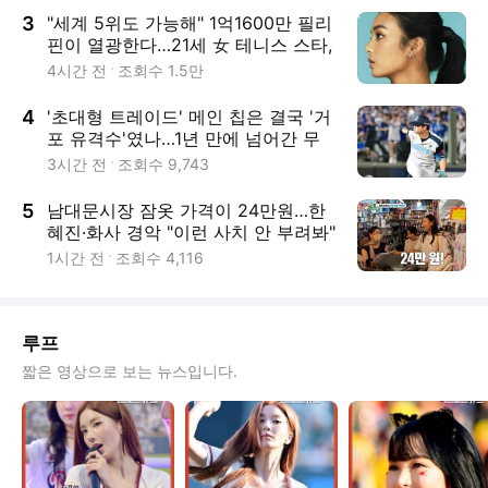
3
"세계 5위도 가능해" 1억1600만 필리
핀이 열광한다…21세 女 테니스 스타,
7연승 질주→"밤잠 설치며 생중계 지
4시간 전
조회수
1.5만
켜봐" 온국민 응원까지
4
'초대형 트레이드' 메인 칩은 결국 '거
포 유격수'였나…1년 만에 넘어간 무
게중심, '신인왕' 투수 다시 가치 증명
3시간 전
조회수
9,743
할 수 있나
5
남대문시장 잠옷 가격이 24만원…한
혜진·화사 경악 "이런 사치 안 부려봐"
(미우새)
1시간 전
조회수
4,116
루프
짧은 영상으로 보는 뉴스입니다.