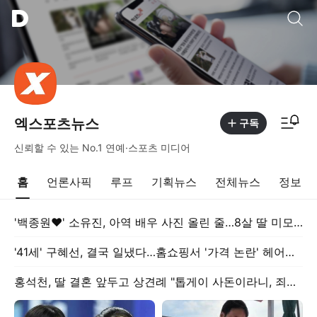
통합검색
알림피드 이동
엑스포츠뉴스
구독
신뢰할 수 있는 No.1 연예·스포츠 미디어
홈
언론사픽
루프
기획뉴스
전체뉴스
정보
'백종원♥' 소유진, 아역 배우 사진 올린 줄…8살 딸 미모 대박, 연예인 시켜도 되겠어 [★해시태그]
'41세' 구혜선, 결국 일냈다…홈쇼핑서 '가격 논란' 헤어롤 대박, 무려 '3만 장' 돌파 [엑's 이슈]
홍석천, 딸 결혼 앞두고 상견례 "톱게이 사돈이라니, 죄송했다" (피식쇼)