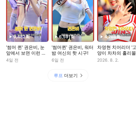
9,482
회
6,591
회
4,788
회
재생수
재생수
재생수
'썸머 퀸' 권은비, 눈
'썸머퀸' 권은비, 워터
차영현 치어리더 '
앞에서 보면 이런 느
밤 여신의 핫 시구!
양이 차차의 홀리몰
낌
리'
4일 전
6일 전
2026. 8. 2.
루프
더보기