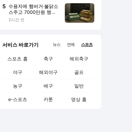
5
수용자에 햄버거·불닭소
스주고 7000만원 챙긴
교도관 실형
2시간 전
서비스 바로가기
뉴스
연예
스포츠
스포츠 홈
축구
해외축구
야구
해외야구
골프
농구
배구
일반
e-스포츠
카툰
영상 홈