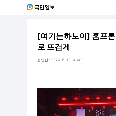
국민일보
[여기는하노이] 홈프론트
로 뜨겁게
윤민섭
2026. 5. 10. 01:03