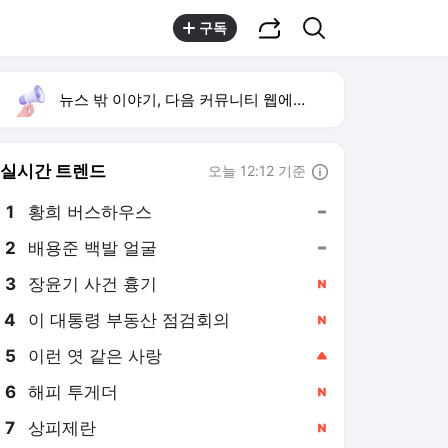
공유하기
검색
구독
뉴스 밖 이야기, 다음 커뮤니티 웹에서 보기
실시간 트렌드
오늘 12:12 기준
툴팁보기
1
황희 버스하우스
,유지
2
배용준 백발 얼굴
,유지
3
장윤기 사건 흉기
,신규
4
이 대통령 부동산 점검회의
,신규
5
이런 엿 같은 사랑
,상승
6
해피 투게더
,신규
7
상피제란
,신규