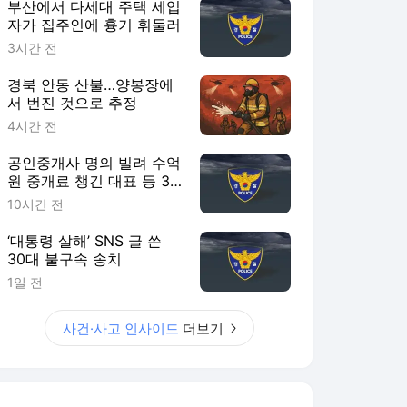
부산에서 다세대 주택 세입
자가 집주인에 흉기 휘둘러
3시간 전
경북 안동 산불…양봉장에
서 번진 것으로 추정
4시간 전
공인중개사 명의 빌려 수억
원 중개료 챙긴 대표 등 3
명 송치
10시간 전
‘대통령 살해’ SNS 글 쓴
30대 불구속 송치
1일 전
사건·사고 인사이드
더보기