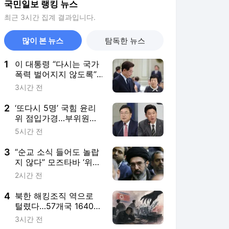
국민일보 랭킹 뉴스
최근 3시간 집계 결과입니다.
많이 본 뉴스
탐독한 뉴스
1
이 대통령 “다시는 국가
폭력 벌어지지 않도록”…
피해자에 사상 첫 사과
3시간 전
2
‘또다시 5명’ 국힘 윤리
위 점입가경…부위원장
사퇴·서범수 징계 개시
5시간 전
3
“순교 소식 들어도 놀랍
지 않다” 모즈타바 ‘위독
설’ 확산
2시간 전
4
북한 해킹조직 역으로
털렸다…57개국 1640개
기업 공격 사실 확인
3시간 전