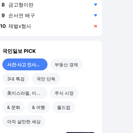
8
금고형이란
,하락
9
손서연 배구
,하락
10
재벌x형사
,신규
국민일보
PICK
사건·사고 인사이드
부동산 경제
3대 특검
국민 단독
美이스라엘, 이란 공습
주식 시장
& 문화
& 여행
월드컵
아직 살만한 세상