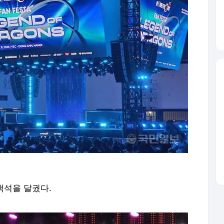
객석을 달궜다.