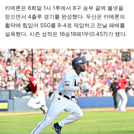
카메론은 8회말 1사 1루에서 8구 승부 끝에 볼넷을
얻으면서 4출루 경기를 완성했다. 두산은 카메론의
활약에 힘입어 SSG를 9-4로 제압하고 전날 패배를
설욕했다. 시즌 성적은 16승19패1무(0.457)가 됐다.
이미지 크게 보기