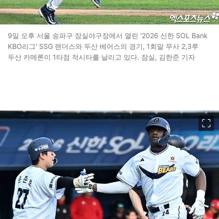
9일 오후 서울 송파구 잠실야구장에서 열린 '2026 신한 SOL Bank
KBO리그' SSG 랜더스와 두산 베어스의 경기, 1회말 무사 2,3루
두산 카메론이 1타점 적시타를 날리고 있다. 잠실, 김한준 기자
이미지 크게 보기