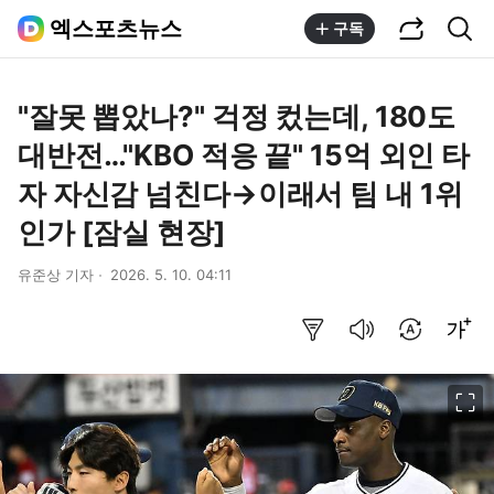
공유하기
통합검색
엑스포츠뉴스
구독
"잘못 뽑았나?" 걱정 컸는데, 180도
대반전…"KBO 적응 끝" 15억 외인 타
자 자신감 넘친다→이래서 팀 내 1위
인가 [잠실 현장]
유준상 기자
2026. 5. 10. 04:11
요약보기
음성으로 듣기
번역 설정
글씨크기 조절하기
이미지 크게 보기