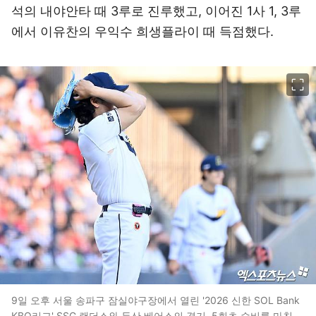
석의 내야안타 때 3루로 진루했고, 이어진 1사 1, 3루
에서 이유찬의 우익수 희생플라이 때 득점했다.
이미지 크게 보기
9일 오후 서울 송파구 잠실야구장에서 열린 '2026 신한 SOL Bank
KBO리그' SSG 랜더스와 두산 베어스의 경기, 5회초 수비를 마친