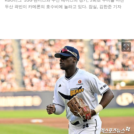
두산 곽빈이 카메론의 호수비에 놀라고 있다. 잠실, 김한준 기자
이미지 크게 보기