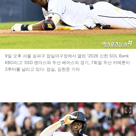
9일 오후 서울 송파구 잠실야구장에서 열린 '2026 신한 SOL Bank
KBO리그' SSG 랜더스와 두산 베어스의 경기, 7회말 두산 카메론이
3루타를 날리고 있다. 잠실, 김한준 기자
이미지 크게 보기