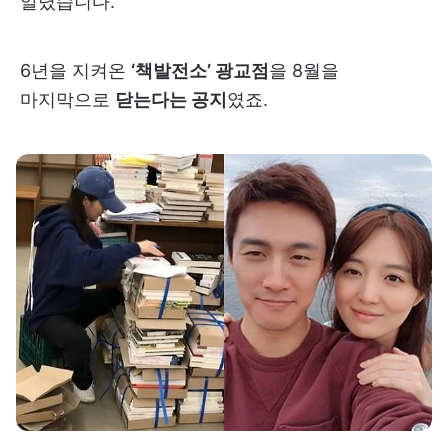
알렸습니다.
6년을 지켜온
‘책발전소’ 광교점
을 8월을
마지막으로
닫는다는 공지
였죠.