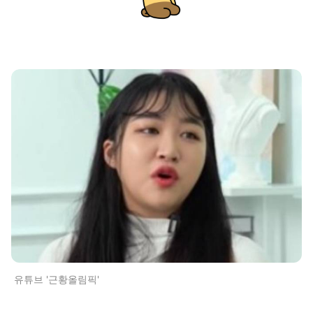
유튜브 '근황올림픽'