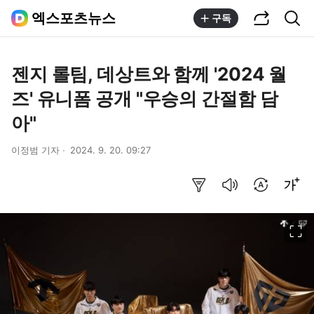
공유하기
통합검색
엑스포츠뉴스
구독
젠지 롤팀, 데상트와 함께 '2024 월
즈' 유니폼 공개 "우승의 간절함 담
아"
이정범 기자
2024. 9. 20. 09:27
요약보기
음성으로 듣기
번역 설정
글씨크기 조절하기
이미지 크게 보기