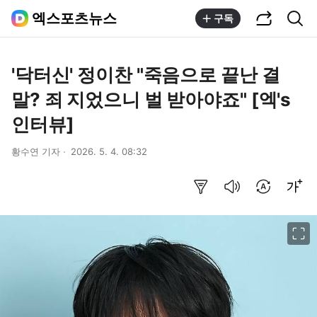
공유하기
통합검색
엑스포츠뉴스
구독
'닥터신' 정이찬 "죽음으로 끝난 결
말? 죄 지었으니 벌 받아야죠" [엑's
인터뷰]
황수연 기자
2026. 5. 4. 08:32
요약보기
음성으로 듣기
번역 설정
글씨크기 조절하기
이미지 크게 보기