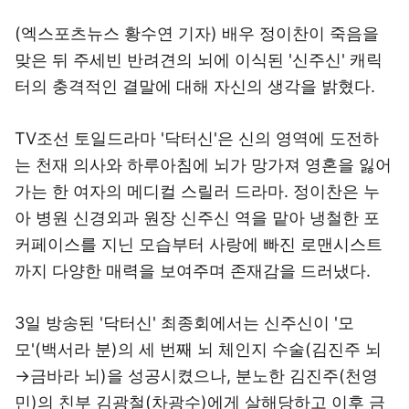
(엑스포츠뉴스 황수연 기자) 배우 정이찬이 죽음을
맞은 뒤 주세빈 반려견의 뇌에 이식된 '신주신' 캐릭
터의 충격적인 결말에 대해 자신의 생각을 밝혔다.
TV조선 토일드라마 '닥터신'은 신의 영역에 도전하
는 천재 의사와 하루아침에 뇌가 망가져 영혼을 잃어
가는 한 여자의 메디컬 스릴러 드라마. 정이찬은 누
아 병원 신경외과 원장 신주신 역을 맡아 냉철한 포
커페이스를 지닌 모습부터 사랑에 빠진 로맨시스트
까지 다양한 매력을 보여주며 존재감을 드러냈다.
3일 방송된 '닥터신' 최종회에서는 신주신이 '모
모'(백서라 분)의 세 번째 뇌 체인지 수술(김진주 뇌
→금바라 뇌)을 성공시켰으나, 분노한 김진주(천영
민)의 친부 김광철(차광수)에게 살해당하고 이후 금