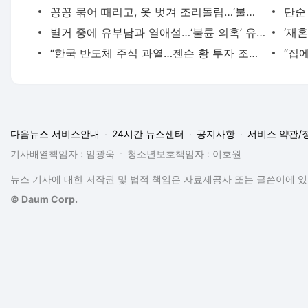
꽁꽁 묶어 때리고, 옷 벗겨 조리돌림…‘불가촉천민’ 충격 군중재판 | 중앙일보
별거 중에 유부남과 열애설…‘불륜 의혹’ 유명 스타 커플 결국 | 중앙일보
“한국 반도체 주식 과열…젠슨 황 투자 조언 삼가야” 전문가 경고 | 중앙일보
다음뉴스 서비스안내
24시간 뉴스센터
공지사항
서비스 약관/
기사배열책임자 : 임광욱
청소년보호책임자 : 이호원
뉴스 기사에 대한 저작권 및 법적 책임은 자료제공사 또는 글쓴이에 있으
© Daum Corp.