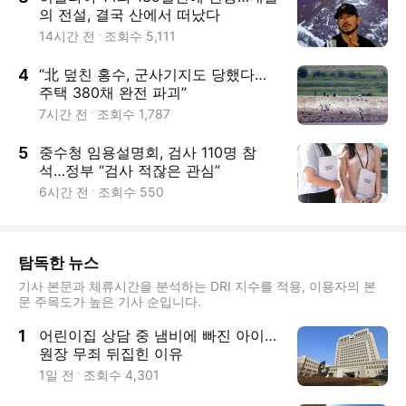
의 전설, 결국 산에서 떠났다
14시간 전
조회수
5,111
4
“北 덮친 홍수, 군사기지도 당했다…
주택 380채 완전 파괴”
7시간 전
조회수
1,787
5
중수청 임용설명회, 검사 110명 참
석…정부 “검사 적잖은 관심”
6시간 전
조회수
550
탐독한 뉴스
기사 본문과 체류시간을 분석하는 DRI 지수를 적용, 이용자의 본
문 주목도가 높은 기사 순입니다.
1
어린이집 상담 중 냄비에 빠진 아이…
원장 무죄 뒤집힌 이유
1일 전
조회수
4,301