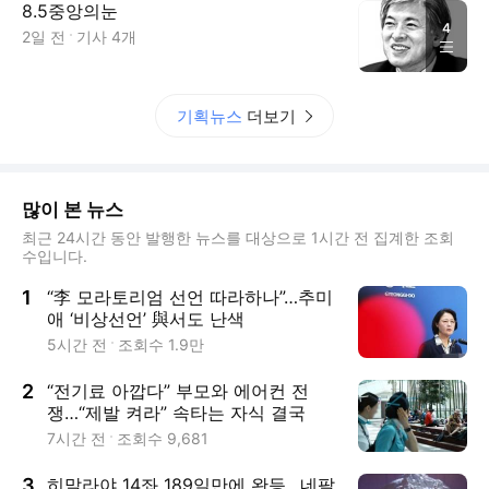
8.5중앙의눈
4
2일 전
기사
4
개
기획뉴스
더보기
많이 본 뉴스
최근 24시간 동안 발행한 뉴스를 대상으로 1시간 전 집계한 조회
수입니다.
1
“李 모라토리엄 선언 따라하나”…추미
애 ‘비상선언’ 與서도 난색
5시간 전
조회수
1.9만
2
“전기료 아깝다” 부모와 에어컨 전
쟁…“제발 켜라” 속타는 자식 결국
7시간 전
조회수
9,681
3
히말라야 14좌 189일만에 완등…네팔