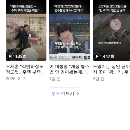
1,133
회
1,115
회
1,447
회
재생수
재생수
재생수
오세훈 "적반하장도
이 대통령 “개정 형소
도망치는 상인 끝까
정도껏…주택 부족 박
법 안 읽어봤는데, 검
지 쫓아 ‘쾅’…러, 
원순 때문이다"
사 수사 안 된다고 돼
라 민간인 공격 충
2026. 8. 7.
1일 전
2일 전
있나”
루프
더보기