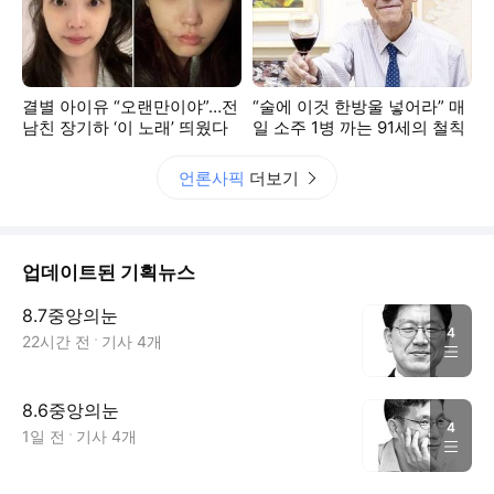
결별 아이유 “오랜만이야”…전
“술에 이것 한방울 넣어라” 매
남친 장기하 ‘이 노래’ 띄웠다
일 소주 1병 까는 91세의 철칙
언론사픽
더보기
업데이트된 기획뉴스
8.7중앙의눈
4
22시간 전
기사
4
개
8.6중앙의눈
4
1일 전
기사
4
개