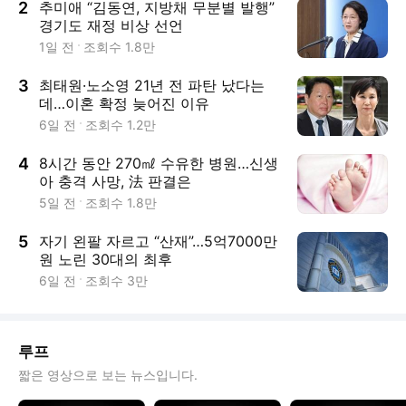
2
추미애 “김동연, 지방채 무분별 발행”
경기도 재정 비상 선언
1일 전
조회수
1.8만
3
최태원·노소영 21년 전 파탄 났다는
데…이혼 확정 늦어진 이유
6일 전
조회수
1.2만
4
8시간 동안 270㎖ 수유한 병원…신생
아 충격 사망, 法 판결은
5일 전
조회수
1.8만
5
자기 왼팔 자르고 “산재”…5억7000만
원 노린 30대의 최후
6일 전
조회수
3만
루프
짧은 영상으로 보는 뉴스입니다.