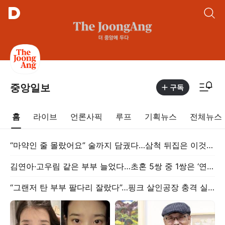
통합검색
알림피드 이동
중앙일보
구독
홈
라이브
언론사픽
루프
기획뉴스
전체뉴스
“마약인 줄 몰랐어요” 술까지 담궜다…삼척 뒤집은 이것 정체
김연아·고우림 같은 부부 늘었다…초혼 5쌍 중 1쌍은 ‘연상연하’
“그랜저 탄 부부 팔다리 잘랐다”…핑크 살인공장 충격 실체