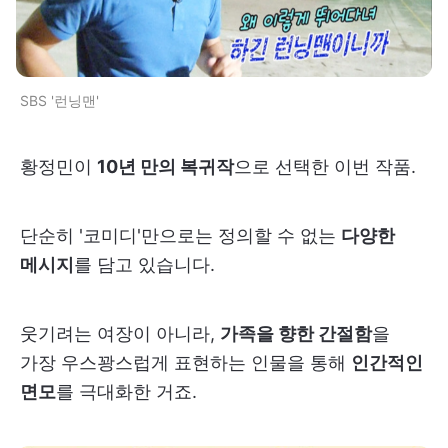
SBS '런닝맨'
황정민이
10년 만의 복귀작
으로 선택한 이번 작품.
단순히 '코미디'만으로는 정의할 수 없는
다양한
메시지
를 담고 있습니다.
웃기려는 여장이 아니라,
가족을 향한 간절함
을
가장 우스꽝스럽게 표현하는 인물을 통해
인간적인
면모
를 극대화한 거죠.