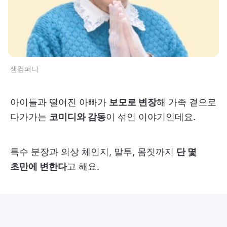
샘컴퍼니
아이들과 떨어진 아빠가
보모로 변장
해 가족 곁으로
다가가는
코미디와 감동
이 섞인 이야기인데요.
특수 분장과 의상 체인지, 말투, 몸짓까지
단 몇
초만에 변한다
고 해요.