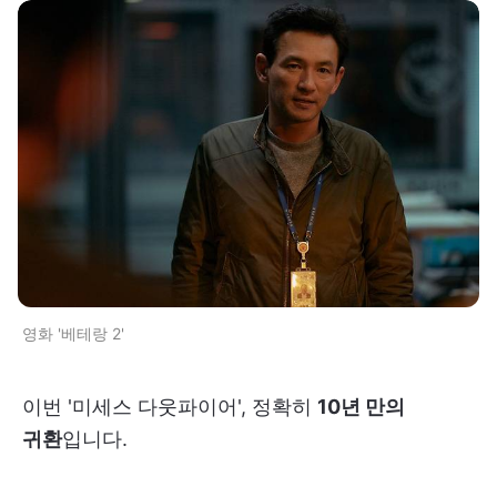
영화 '베테랑 2'
이번 '미세스 다웃파이어', 정확히
10년 만의
귀환
입니다.