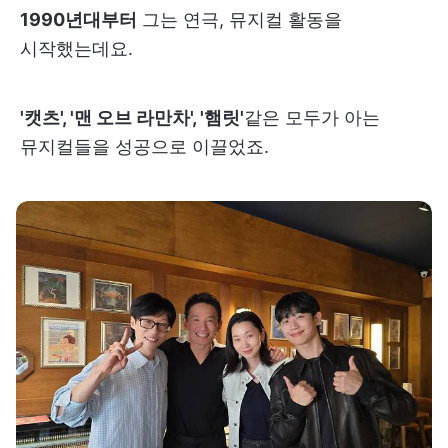
1990년대부터
그는 연극, 뮤지컬 활동을
시작했는데요.
'캣츠', '맨 오브 라만차', '햄릿'
같은 모두가 아는
뮤지컬들을 성공으로 이끌었죠.