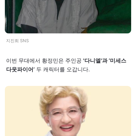
지진희 SNS
이번 무대에서 황정민은 주인공
'다니엘'과 ‘미세스
다웃파이어’
두 캐릭터를 오갑니다.